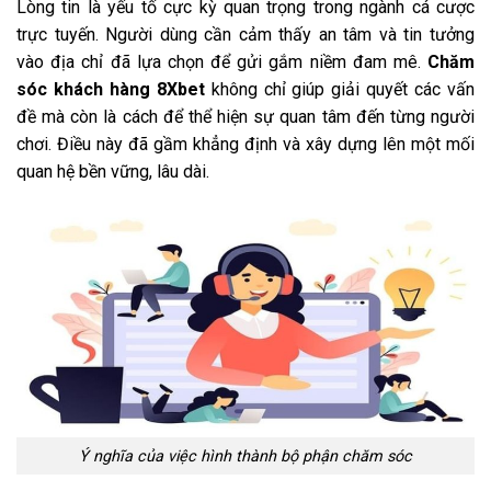
Lòng tin là yếu tố cực kỳ quan trọng trong ngành cá cược
trực tuyến. Người dùng cần cảm thấy an tâm và tin tưởng
vào địa chỉ đã lựa chọn để gửi gắm niềm đam mê.
Chăm
sóc khách hàng 8Xbet
không chỉ giúp giải quyết các vấn
đề mà còn là cách để thể hiện sự quan tâm đến từng người
chơi. Điều này đã gầm khẳng định và xây dựng lên một mối
quan hệ bền vững, lâu dài.
Ý nghĩa của việc hình thành bộ phận chăm sóc