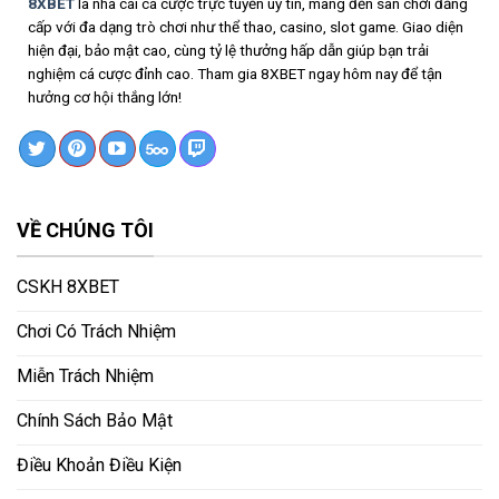
8XBET
là nhà cái cá cược trực tuyến uy tín, mang đến sân chơi đẳng
cấp với đa dạng trò chơi như thể thao, casino, slot game. Giao diện
hiện đại, bảo mật cao, cùng tỷ lệ thưởng hấp dẫn giúp bạn trải
nghiệm cá cược đỉnh cao. Tham gia 8XBET ngay hôm nay để tận
hưởng cơ hội thắng lớn!
VỀ CHÚNG TÔI
CSKH 8XBET
Chơi Có Trách Nhiệm
Miễn Trách Nhiệm
Chính Sách Bảo Mật
Điều Khoản Điều Kiện