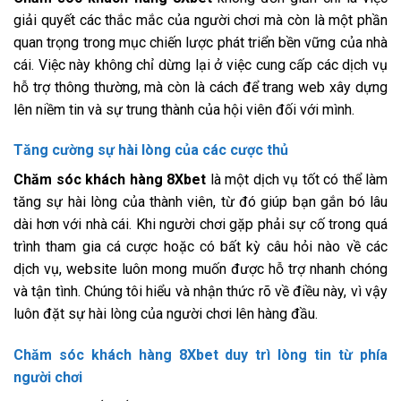
giải quyết các thắc mắc của người chơi mà còn là một phần
quan trọng trong mục chiến lược phát triển bền vững của nhà
cái. Việc này không chỉ dừng lại ở việc cung cấp các dịch vụ
hỗ trợ thông thường, mà còn là cách để trang web xây dựng
lên niềm tin và sự trung thành của hội viên đối với mình.
Tăng cường sự hài lòng của các cược thủ
Chăm sóc khách hàng 8Xbet
là một dịch vụ tốt có thể làm
tăng sự hài lòng của thành viên, từ đó giúp bạn gắn bó lâu
dài hơn với nhà cái. Khi người chơi gặp phải sự cố trong quá
trình tham gia cá cược hoặc có bất kỳ câu hỏi nào về các
dịch vụ, website luôn mong muốn được hỗ trợ nhanh chóng
và tận tình. Chúng tôi hiểu và nhận thức rõ về điều này, vì vậy
luôn đặt sự hài lòng của người chơi lên hàng đầu.
Chăm sóc khách hàng 8Xbet duy trì lòng tin từ phía
người chơi