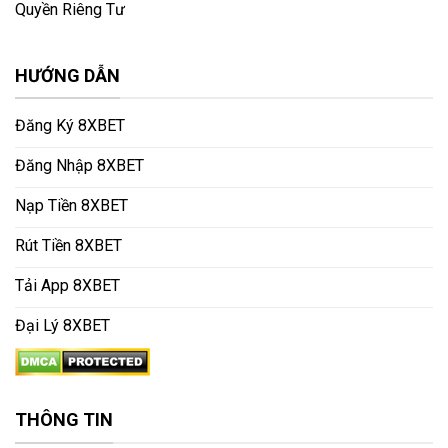
Quyền Riêng Tư
HƯỚNG DẪN
Đăng Ký 8XBET
Đăng Nhập 8XBET
Nạp Tiền 8XBET
Rút Tiền 8XBET
Tải App 8XBET
Đại Lý 8XBET
THÔNG TIN