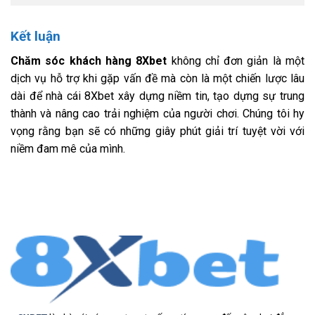
Kết luận
Chăm sóc khách hàng 8Xbet
không chỉ đơn giản là một
dịch vụ hỗ trợ khi gặp vấn đề mà còn là một chiến lược lâu
dài để nhà cái 8Xbet xây dựng niềm tin, tạo dựng sự trung
thành và nâng cao trải nghiệm của người chơi. Chúng tôi hy
vọng rằng bạn sẽ có những giây phút giải trí tuyệt vời với
niềm đam mê của mình.