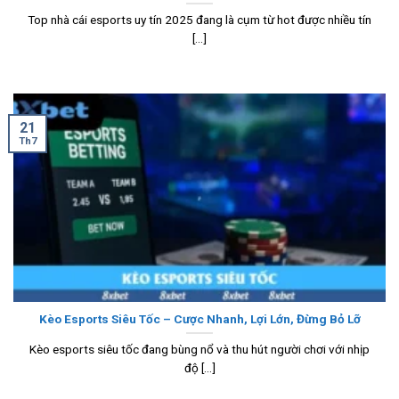
Top nhà cái esports uy tín 2025 đang là cụm từ hot được nhiều tín
[...]
21
Th7
Kèo Esports Siêu Tốc – Cược Nhanh, Lợi Lớn, Đừng Bỏ Lỡ
Kèo esports siêu tốc đang bùng nổ và thu hút người chơi với nhịp
độ [...]