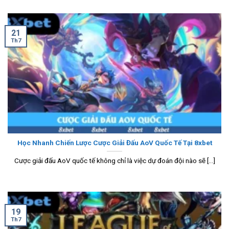
21
Th7
Học Nhanh Chiến Lược Cược Giải Đấu AoV Quốc Tế Tại 8xbet
Cược giải đấu AoV quốc tế không chỉ là việc dự đoán đội nào sẽ [...]
19
Th7