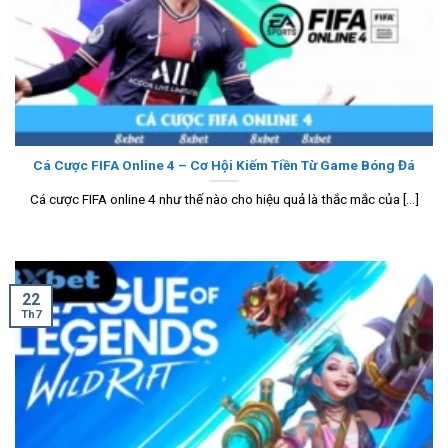
Cá Cược FIFA Online 4 – Cơ Hội Kiếm Tiền Từ Game Bóng Đá
Cá cược FIFA online 4 như thế nào cho hiệu quả là thắc mắc của [...]
22
Th7