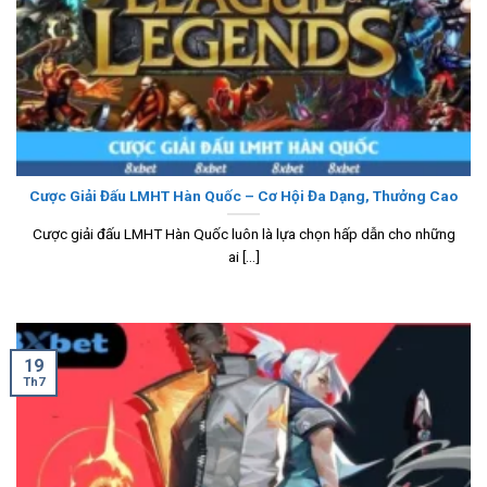
Cược Giải Đấu LMHT Hàn Quốc – Cơ Hội Đa Dạng, Thưởng Cao
Cược giải đấu LMHT Hàn Quốc luôn là lựa chọn hấp dẫn cho những
ai [...]
19
Th7