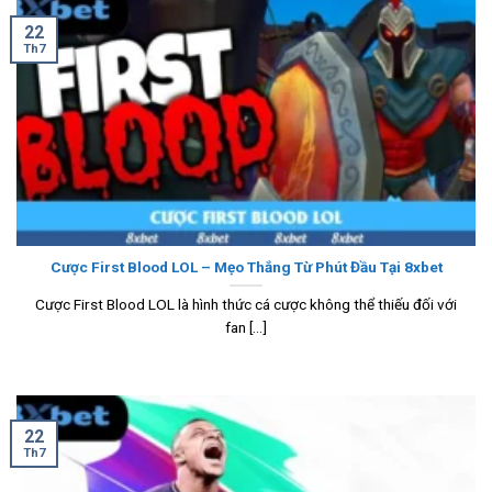
22
Th7
Cược First Blood LOL – Mẹo Thắng Từ Phút Đầu Tại 8xbet
Cược First Blood LOL là hình thức cá cược không thể thiếu đối với
fan [...]
22
Th7