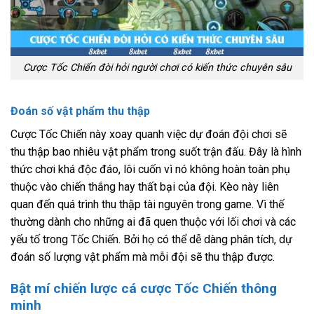
Cược Tốc Chiến đòi hỏi người chơi có kiến thức chuyên sâu
Đoán số vật phẩm thu thập
Cược Tốc Chiến này xoay quanh việc dự đoán đội chơi sẽ
thu thập bao nhiêu vật phẩm trong suốt trận đấu. Đây là hình
thức chơi khá độc đáo, lôi cuốn vì nó không hoàn toàn phụ
thuộc vào chiến thắng hay thất bại của đội. Kèo này liên
quan đến quá trình thu thập tài nguyên trong game. Vì thế
thường dành cho những ai đã quen thuộc với lối chơi và các
yếu tố trong Tốc Chiến. Bởi họ có thể dễ dàng phân tích, dự
đoán số lượng vật phẩm mà mỗi đội sẽ thu thập được.
Bật mí chiến lược cá cược Tốc Chiến thông
minh