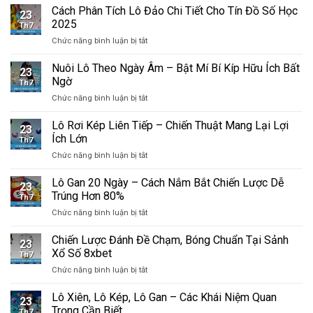
Cách Phân Tích Lô Đảo Chi Tiết Cho Tín Đồ Số Học
23
2025
Th7
ở
Chức năng bình luận bị tắt
Cách
Phân
Nuôi Lô Theo Ngày Âm – Bật Mí Bí Kíp Hữu Ích Bất
23
Tích
Ngờ
Th7
Lô
ở
Chức năng bình luận bị tắt
Đảo
Nuôi
Chi
Lô
Lô Rơi Kép Liên Tiếp – Chiến Thuật Mang Lại Lợi
Tiết
23
Theo
Cho
Ích Lớn
Th7
Ngày
Tín
ở
Chức năng bình luận bị tắt
Âm
Đồ
Lô
–
Số
Rơi
Lô Gan 20 Ngày – Cách Nắm Bắt Chiến Lược Dễ
Bật
Học
23
Kép
Mí
Trúng Hơn 80%
2025
Th7
Liên
Bí
ở
Chức năng bình luận bị tắt
Tiếp
Kíp
Lô
–
Hữu
Gan
Chiến Lược Đánh Đề Chạm, Bóng Chuẩn Tại Sảnh
Chiến
Ích
23
20
Thuật
Xổ Số 8xbet
Bất
Th7
Ngày
Mang
Ngờ
ở
Chức năng bình luận bị tắt
–
Lại
Chiến
Cách
Lợi
Lược
Lô Xiên, Lô Kép, Lô Gan – Các Khái Niệm Quan
Nắm
Ích
23
Đánh
Bắt
Trọng Cần Biết
Lớn
Th7