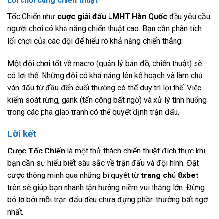
Lối chơi cùng chiến thuật
Tốc Chiến như
cược giải đấu LMHT Hàn Quốc
đều yêu cầu
người chơi có khả năng chiến thuật cao. Bạn cần phân tích
lối chơi của các đội để hiểu rõ khả năng chiến thắng:
Một đội chơi tốt về macro (quản lý bản đồ, chiến thuật) sẽ
có lợi thế. Những đội có khả năng lên kế hoạch và làm chủ
ván đấu từ đầu đến cuối thường có thể duy trì lợi thế. Việc
kiểm soát rừng, gank (tấn công bất ngờ) và xử lý tình huống
trong các pha giao tranh có thể quyết định trận đấu.
Lời kết
Cược Tốc Chiến
là một thử thách chiến thuật đích thực khi
bạn cần sự hiểu biết sâu sắc về trận đấu và đội hình. Đặt
cược thông minh qua những bí quyết từ
trang chủ 8xbet
trên sẽ giúp bạn nhanh tận hưởng niềm vui thắng lớn. Đừng
bỏ lỡ bởi mỗi trận đấu đều chứa đựng phần thưởng bất ngờ
nhất.