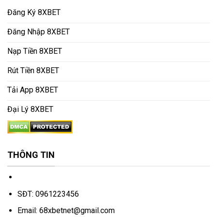
Đăng Ký 8XBET
Đăng Nhập 8XBET
Nạp Tiền 8XBET
Rút Tiền 8XBET
Tải App 8XBET
Đại Lý 8XBET
THÔNG TIN
Website:
https://68xbet.net/
SĐT: 0961223456
Email:
68xbetnet@gmail.com