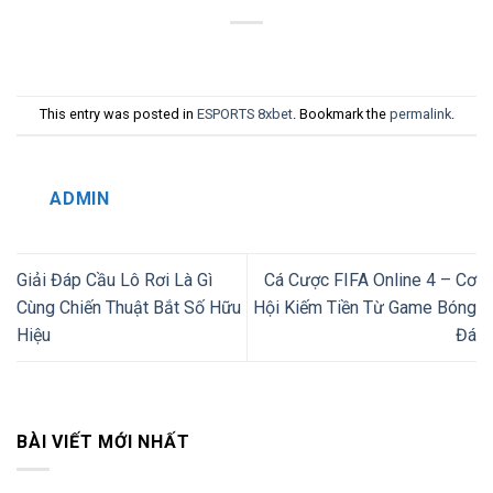
This entry was posted in
ESPORTS 8xbet
. Bookmark the
permalink
.
ADMIN
Giải Đáp Cầu Lô Rơi Là Gì
Cá Cược FIFA Online 4 – Cơ
Cùng Chiến Thuật Bắt Số Hữu
Hội Kiếm Tiền Từ Game Bóng
Hiệu
Đá
BÀI VIẾT MỚI NHẤT