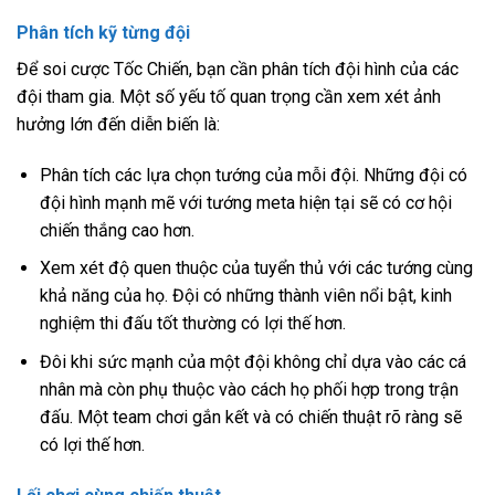
Phân tích kỹ từng đội
Để soi cược Tốc Chiến, bạn cần phân tích đội hình của các
đội tham gia. Một số yếu tố quan trọng cần xem xét ảnh
hưởng lớn đến diễn biến là:
Phân tích các lựa chọn tướng của mỗi đội. Những đội có
đội hình mạnh mẽ với tướng meta hiện tại sẽ có cơ hội
chiến thắng cao hơn.
Xem xét độ quen thuộc của tuyển thủ với các tướng cùng
khả năng của họ. Đội có những thành viên nổi bật, kinh
nghiệm thi đấu tốt thường có lợi thế hơn.
Đôi khi sức mạnh của một đội không chỉ dựa vào các cá
nhân mà còn phụ thuộc vào cách họ phối hợp trong trận
đấu. Một team chơi gắn kết và có chiến thuật rõ ràng sẽ
có lợi thế hơn.