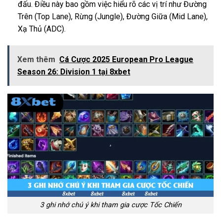
đấu. Điều này bao gồm việc hiểu rõ các vị trí như Đường
Trên (Top Lane), Rừng (Jungle), Đường Giữa (Mid Lane),
Xạ Thủ (ADC).
Xem thêm
Cá Cược 2025 European Pro League
Season 26: Division 1 tại 8xbet
3 ghi nhớ chú ý khi tham gia cược Tốc Chiến