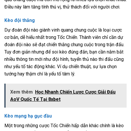
Điều này làm tăng tính thú vị, thử thách đối với người chơi.
Kèo đội thắng
Dự đoán đội nào giành vinh quang chung cuộc là loại cược
cơ bản, dễ hiểu nhất trong Tốc Chiến. Thành viên chỉ cần dự
đoán đội nào sẽ đạt chiến thắng chung cuộc trong trận đấu.
Tuy đơn giản nhưng để soi kèo đúng đắn, bạn cần nắm bắt
nhiều thông tin mới như đội hình, tuyển thủ nào thi đấu cũng
như yếu tố tác động khác. Ví dụ chiến thuật, sự lựa chọn
tướng hay thậm chí là yếu tố tâm lý.
Xem thêm
Học Nhanh Chiến Lược Cược Giải Đấu
AoV Quốc Tế Tại 8xbet
Kèo mạng hạ gục đầu
Một trong những cược Tốc Chiến hấp dẫn khác chính là kèo