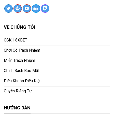
VỀ CHÚNG TÔI
CSKH 8XBET
Chơi Có Trách Nhiệm
Miễn Trách Nhiệm
Chính Sách Bảo Mật
Điều Khoản Điều Kiện
Quyền Riêng Tư
HƯỚNG DẪN