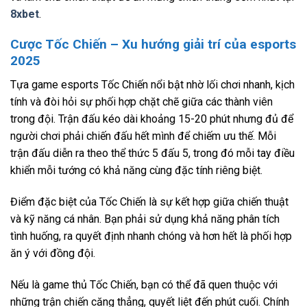
8xbet
.
Cược Tốc Chiến – Xu hướng giải trí của esports
2025
Tựa game esports Tốc Chiến nổi bật nhờ lối chơi nhanh, kịch
tính và đòi hỏi sự phối hợp chặt chẽ giữa các thành viên
trong đội. Trận đấu kéo dài khoảng 15-20 phút nhưng đủ để
người chơi phải chiến đấu hết mình để chiếm ưu thế. Mỗi
trận đấu diễn ra theo thể thức 5 đấu 5, trong đó mỗi tay điều
khiển mỗi tướng có khả năng cùng đặc tính riêng biệt.
Điểm đặc biệt của Tốc Chiến là sự kết hợp giữa chiến thuật
và kỹ năng cá nhân. Bạn phải sử dụng khả năng phân tích
tình huống, ra quyết định nhanh chóng và hơn hết là phối hợp
ăn ý với đồng đội.
Nếu là game thủ Tốc Chiến, bạn có thể đã quen thuộc với
những trận chiến căng thẳng, quyết liệt đến phút cuối. Chính