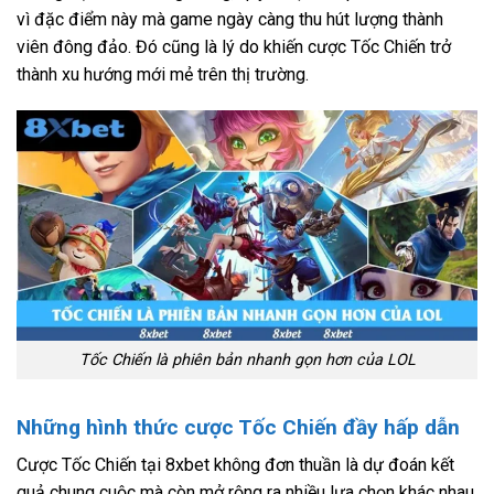
vì đặc điểm này mà game ngày càng thu hút lượng thành
viên đông đảo. Đó cũng là lý do khiến cược Tốc Chiến trở
thành xu hướng mới mẻ trên thị trường.
Tốc Chiến là phiên bản nhanh gọn hơn của LOL
Những hình thức cược Tốc Chiến đầy hấp dẫn
Cược Tốc Chiến tại 8xbet không đơn thuần là dự đoán kết
quả chung cuộc mà còn mở rộng ra nhiều lựa chọn khác nhau.