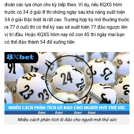
đoán các lựa chọn cho kỳ tiếp theo. Ví dụ, nếu KQXS hôm
trước có 34 ở giải 8 thì những ngày sau khả năng xuất hiện
34 ở giải Đặc biệt là rất cao. Trường hợp kỳ mở thưởng trước
ra 77 ở cuối thì có thể kỳ sau sẽ xuất hiện 77 đảo ngược lên
vị trí đầu. Hoặc KQXS hôm nay nổ con 45 thì ngày mai bạn
có thể đảo thành 54 để xuống tiền.
Nhiều cách phân tích lô đảo cho người mới thử sức