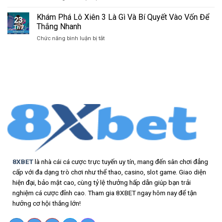
Lược
Lô
Bóng
Dễ
Xiên,
Khám Phá Lô Xiên 3 Là Gì Và Bí Quyết Vào Vốn Để
Chuẩn
Trúng
23
Lô
Tại
Thắng Nhanh
Hơn
Th7
Kép,
Sảnh
80%
ở
Chức năng bình luận bị tắt
Lô
Xổ
Khám
Gan
Số
Phá
–
8xbet
Lô
Các
Xiên
Khái
3
Niệm
Là
Quan
Gì
Trọng
Và
Cần
Bí
Biết
Quyết
Vào
Vốn
Để
Thắng
8XBET
là nhà cái cá cược trực tuyến uy tín, mang đến sân chơi đẳng
Nhanh
cấp với đa dạng trò chơi như thể thao, casino, slot game. Giao diện
hiện đại, bảo mật cao, cùng tỷ lệ thưởng hấp dẫn giúp bạn trải
nghiệm cá cược đỉnh cao. Tham gia 8XBET ngay hôm nay để tận
hưởng cơ hội thắng lớn!