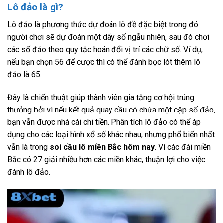
Lô đảo là gì?
Lô đảo là phương thức dự đoán lô đề đặc biệt trong đó
người chơi sẽ dự đoán một dãy số ngẫu nhiên, sau đó chơi
các số đảo theo quy tắc hoán đổi vị trí các chữ số. Ví dụ,
nếu bạn chọn 56 để cược thì có thể đánh bọc lót thêm lô
đảo là 65.
Đây là chiến thuật giúp thành viên gia tăng cơ hội trúng
thưởng bởi vì nếu kết quả quay cầu có chứa một cặp số đảo,
bạn vẫn được nhà cái chi tiền. Phân tích lô đảo có thể áp
dụng cho các loại hình xổ số khác nhau, nhưng phổ biến nhất
vẫn là trong
soi cầu lô miền Bắc hôm nay
. Vì các đài miền
Bắc có 27 giải nhiều hơn các miền khác, thuận lợi cho việc
đánh lô đảo.