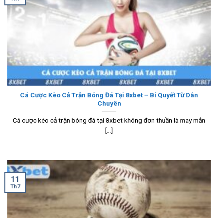
Cá Cược Kèo Cả Trận Bóng Đá Tại 8xbet – Bí Quyết Từ Dân
Chuyên
Cá cược kèo cả trận bóng đá tại 8xbet không đơn thuần là may mắn
[...]
11
Th7