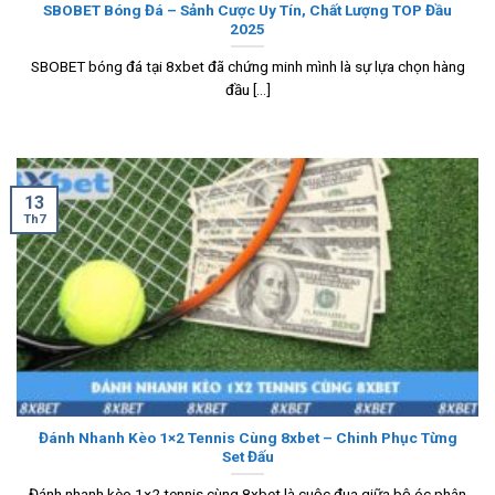
SBOBET Bóng Đá – Sảnh Cược Uy Tín, Chất Lượng TOP Đầu
2025
SBOBET bóng đá tại 8xbet đã chứng minh mình là sự lựa chọn hàng
đầu [...]
13
Th7
Đánh Nhanh Kèo 1×2 Tennis Cùng 8xbet – Chinh Phục Từng
Set Đấu
Đánh nhanh kèo 1×2 tennis cùng 8xbet là cuộc đua giữa bộ óc phân