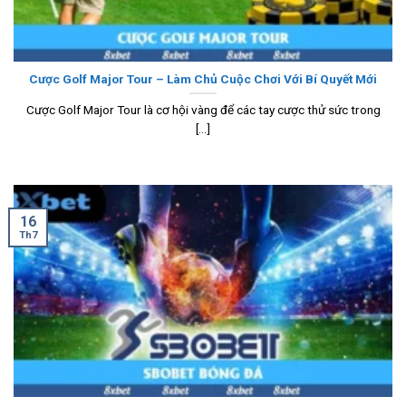
Cược Golf Major Tour – Làm Chủ Cuộc Chơi Với Bí Quyết Mới
Cược Golf Major Tour là cơ hội vàng để các tay cược thử sức trong
[...]
16
Th7