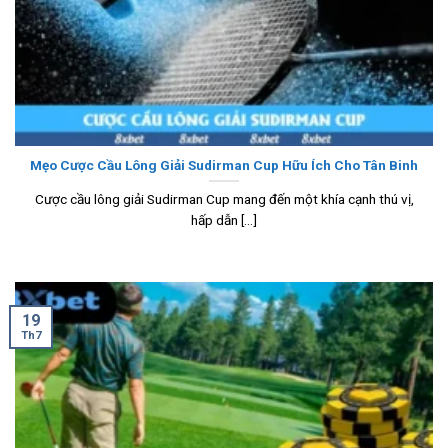
Mẹo Cược Cầu Lông Giải Sudirman Cup Hữu Ích Cho Tân Binh
Cược cầu lông giải Sudirman Cup mang đến một khía cạnh thú vị,
hấp dẫn [...]
19
Th7