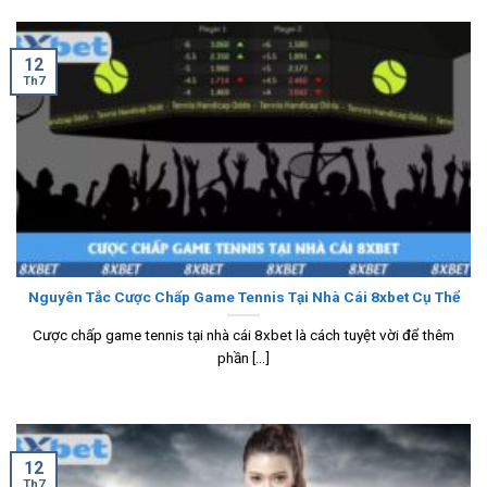
12
Th7
Nguyên Tắc Cược Chấp Game Tennis Tại Nhà Cái 8xbet Cụ Thể
Cược chấp game tennis tại nhà cái 8xbet là cách tuyệt vời để thêm
phần [...]
12
Th7