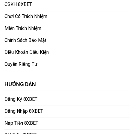
CSKH 8XBET
Chơi Có Trách Nhiệm
Miễn Trách Nhiệm
Chính Sách Bảo Mật
Điều Khoản Điều Kiện
Quyền Riêng Tư
HƯỚNG DẪN
Đăng Ký 8XBET
Đăng Nhập 8XBET
Nạp Tiền 8XBET