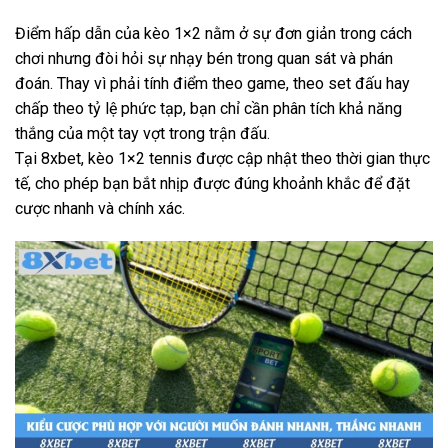
Điểm hấp dẫn của kèo 1×2 nằm ở sự đơn giản trong cách
chơi nhưng đòi hỏi sự nhạy bén trong quan sát và phán
đoán. Thay vì phải tính điểm theo game, theo set đấu hay
chấp theo tỷ lệ phức tạp, bạn chỉ cần phân tích khả năng
thắng của một tay vợt trong trận đấu.
Tại 8xbet, kèo 1×2 tennis được cập nhật theo thời gian thực
tế, cho phép bạn bắt nhịp được đúng khoảnh khắc để đặt
cược nhanh và chính xác.