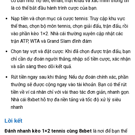
cơ bản như: họ tên, email, mật khẩu và xác minh thông tin
là có thể bắt đầu hành trình cược của bạn.
Nạp tiền và chọn mục cá cược tennis: Truy cập khu vực
thể thao, chọn bộ môn tennis, chọn giải đấu, trận đấu, rồi
vào phần kèo 1×2. Nhà cái thường xuyên cập nhật các
trận ATP, WTA và Grand Slam đình đám
Chọn tay vợt và đặt cược: Khi đã chọn được trận đấu, bạn
chỉ cần dự đoán người thắng, nhập số tiền cược, xác nhận
và sẵn sàng theo dõi kết quả.
Rút tiền ngay sau khi thắng: Nếu dự đoán chính xác, phần
thưởng sẽ được cộng ngay vào tài khoản. Bạn có thể rút
tiền về ví cá nhân chỉ với vài thao tác đơn giản, nhanh gọn.
Nhà cái 8xbet hỗ trợ đa nền tảng và tốc độ xử lý siêu
nhanh
Lời kết
Đánh nhanh kèo 1×2 tennis cùng 8xbet
là nơi để bạn thể