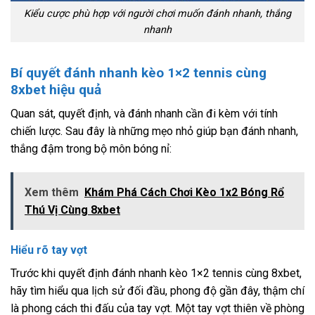
Kiểu cược phù hợp với người chơi muốn đánh nhanh, thắng
nhanh
Bí quyết đánh nhanh kèo 1×2 tennis cùng
8xbet hiệu quả
Quan sát, quyết định, và đánh nhanh cần đi kèm với tính
chiến lược. Sau đây là những mẹo nhỏ giúp bạn đánh nhanh,
thắng đậm trong bộ môn bóng nỉ:
Xem thêm
Khám Phá Cách Chơi Kèo 1x2 Bóng Rổ
Thú Vị Cùng 8xbet
Hiểu rõ tay vợt
Trước khi quyết định đánh nhanh kèo 1×2 tennis cùng 8xbet,
hãy tìm hiểu qua lịch sử đối đầu, phong độ gần đây, thậm chí
là phong cách thi đấu của tay vợt. Một tay vợt thiên về phòng