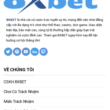
Vào
Vốn
Để
Thắng
8XBET
là nhà cái cá cược trực tuyến uy tín, mang đến sân chơi đẳng
Nhanh
cấp với đa dạng trò chơi như thể thao, casino, slot game. Giao diện
hiện đại, bảo mật cao, cùng tỷ lệ thưởng hấp dẫn giúp bạn trải
nghiệm cá cược đỉnh cao. Tham gia 8XBET ngay hôm nay để tận
hưởng cơ hội thắng lớn!
VỀ CHÚNG TÔI
CSKH 8XBET
Chơi Có Trách Nhiệm
Miễn Trách Nhiệm