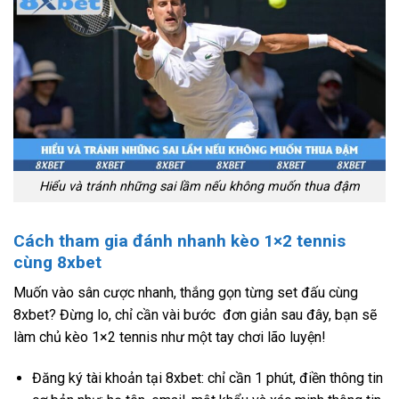
Hiểu và tránh những sai lầm nếu không muốn thua đậm
Cách tham gia đánh nhanh kèo 1×2 tennis
cùng 8xbet
Muốn vào sân cược nhanh, thắng gọn từng set đấu cùng
8xbet? Đừng lo, chỉ cần vài bước đơn giản sau đây, bạn sẽ
làm chủ kèo 1×2 tennis như một tay chơi lão luyện!
Đăng ký tài khoản tại 8xbet: chỉ cần 1 phút, điền thông tin