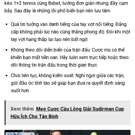
kèo 1×2 tennis cùng 8xbet, tưởng đơn giản nhưng đầy cạm
bẫy. Sau đây là những lỗi phổ biến bạn nên lưu tâm:
Quá tin tưởng vào danh tiếng của tay vợt nổi tiếng: Đẳng
cấp không phải lúc nào cũng thắng phong độ. Đôi khi một
tay vợt hạng thấp lại tạo nên bất ngờ.
Không theo dõi diễn biến của trận đấu: Cược mù có thể
khiến bạn mất tiền oan. Hãy luôn xem trực tiếp hoặc theo
dõi thông tin trận đấu trong thời gian thực.
Chơi liên tục, không kiểm soát: Nghỉ ngơi giữa các trận,
giữ đầu óc tỉnh táo sẽ giúp bạn đưa ra quyết định sáng
suốt hơn.
Xem thêm
Mẹo Cược Cầu Lông Giải Sudirman Cup
Hữu Ích Cho Tân Binh