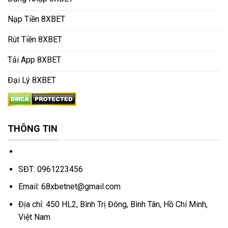
Nạp Tiền 8XBET
Rút Tiền 8XBET
Tải App 8XBET
Đại Lý 8XBET
THÔNG TIN
Website:
https://68xbet.net/
SĐT: 0961223456
Email:
68xbetnet@gmail.com
Địa chỉ: 450 HL2, Bình Trị Đông, Bình Tân, Hồ Chí Minh,
Việt Nam