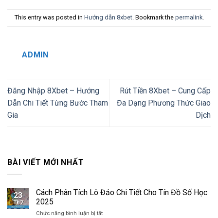
This entry was posted in
Hướng dẫn 8xbet
. Bookmark the
permalink
.
ADMIN
Đăng Nhập 8Xbet – Hướng
Rút Tiền 8Xbet – Cung Cấp
Dẫn Chi Tiết Từng Bước Tham
Đa Dạng Phương Thức Giao
Gia
Dịch
BÀI VIẾT MỚI NHẤT
Cách Phân Tích Lô Đảo Chi Tiết Cho Tín Đồ Số Học
23
2025
Th7
ở
Chức năng bình luận bị tắt