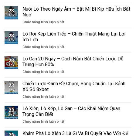
Cách
Phân
Nuôi Lô Theo Ngày Âm – Bật Mí Bí Kíp Hữu Ích Bất
23
Tích
Ngờ
Th7
Lô
ở
Chức năng bình luận bị tắt
Đảo
Nuôi
Chi
Lô
Lô Rơi Kép Liên Tiếp – Chiến Thuật Mang Lại Lợi
Tiết
23
Theo
Cho
Ích Lớn
Th7
Ngày
Tín
ở
Chức năng bình luận bị tắt
Âm
Đồ
Lô
–
Số
Rơi
Lô Gan 20 Ngày – Cách Nắm Bắt Chiến Lược Dễ
Bật
Học
23
Kép
Mí
Trúng Hơn 80%
2025
Th7
Liên
Bí
ở
Chức năng bình luận bị tắt
Tiếp
Kíp
Lô
–
Hữu
Gan
Chiến Lược Đánh Đề Chạm, Bóng Chuẩn Tại Sảnh
Chiến
Ích
23
20
Thuật
Xổ Số 8xbet
Bất
Th7
Ngày
Mang
Ngờ
ở
Chức năng bình luận bị tắt
–
Lại
Chiến
Cách
Lợi
Lược
Lô Xiên, Lô Kép, Lô Gan – Các Khái Niệm Quan
Nắm
Ích
23
Đánh
Bắt
Trọng Cần Biết
Lớn
Th7
Đề
Chiến
ở
Chức năng bình luận bị tắt
Chạm,
Lược
Lô
Bóng
Dễ
Xiên,
Khám Phá Lô Xiên 3 Là Gì Và Bí Quyết Vào Vốn Để
Chuẩn
Trúng
23