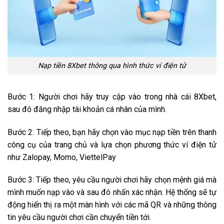
Nạp tiền 8Xbet thông qua hình thức ví điện tử
Bước 1: Người chơi hãy truy cập vào trong nhà cái 8Xbet,
sau đó đăng nhập tài khoản cá nhân của mình.
Bước 2: Tiếp theo, bạn hãy chọn vào mục nạp tiền trên thanh
công cụ của trang chủ và lựa chọn phương thức ví điện tử
như Zalopay, Momo, ViettelPay
Bước 3: Tiếp theo, yêu cầu người chơi hãy chọn mệnh giá mà
mình muốn nạp vào và sau đó nhấn xác nhận. Hệ thống sẽ tự
động hiển thị ra một màn hình với các mã QR và những thông
tin yêu cầu người chơi cần chuyển tiền tới.