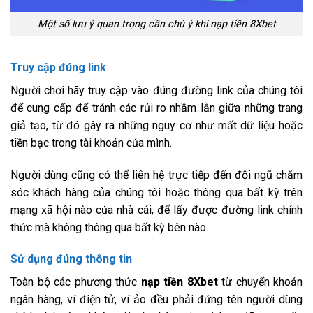
Một số lưu ý quan trọng cần chú ý khi nạp tiền 8Xbet
Truy cập đúng link
Người chơi hãy truy cập vào đúng đường link của chúng tôi
để cung cấp để tránh các rủi ro nhầm lẫn giữa những trang
giả tạo, từ đó gây ra những nguy cơ như mất dữ liệu hoặc
tiền bạc trong tài khoản của mình.
Người dùng cũng có thể liên hệ trực tiếp đến đội ngũ chăm
sóc khách hàng của chúng tôi hoặc thông qua bất kỳ trên
mạng xã hội nào của nhà cái, để lấy được đường link chính
thức mà không thông qua bất kỳ bên nào.
Sử dụng đúng thông tin
Toàn bộ các phương thức
nạp tiền 8Xbet
từ chuyển khoản
ngân hàng, ví điện tử, ví ảo đều phải đứng tên người dùng