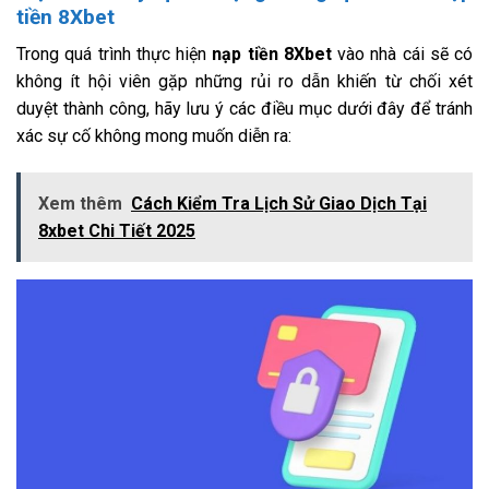
tiền 8Xbet
Trong quá trình thực hiện
nạp tiền 8Xbet
vào nhà cái sẽ có
không ít hội viên gặp những rủi ro dẫn khiến từ chối xét
duyệt thành công, hãy lưu ý các điều mục dưới đây để tránh
xác sự cố không mong muốn diễn ra:
Xem thêm
Cách Kiểm Tra Lịch Sử Giao Dịch Tại
8xbet Chi Tiết 2025