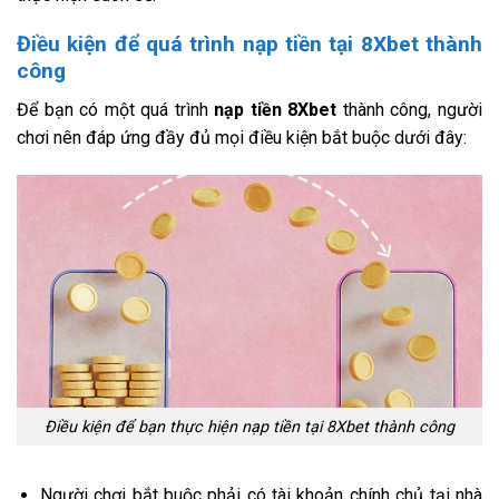
Điều kiện để quá trình nạp tiền tại 8Xbet thành
công
Để bạn có một quá trình
nạp tiền 8Xbet
thành công, người
chơi nên đáp ứng đầy đủ mọi điều kiện bắt buộc dưới đây:
Điều kiện để bạn thực hiện nạp tiền tại 8Xbet thành công
Người chơi bắt buộc phải có tài khoản chính chủ tại nhà