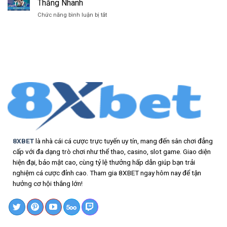
Tại
Thắng Nhanh
Hơn
Th7
Kép,
Sảnh
80%
ở
Chức năng bình luận bị tắt
Lô
Xổ
Khám
Gan
Số
Phá
–
8xbet
Lô
Các
Xiên
Khái
3
Niệm
Là
Quan
Gì
Trọng
Và
Cần
Bí
Biết
Quyết
Vào
Vốn
Để
Thắng
8XBET
là nhà cái cá cược trực tuyến uy tín, mang đến sân chơi đẳng
Nhanh
cấp với đa dạng trò chơi như thể thao, casino, slot game. Giao diện
hiện đại, bảo mật cao, cùng tỷ lệ thưởng hấp dẫn giúp bạn trải
nghiệm cá cược đỉnh cao. Tham gia 8XBET ngay hôm nay để tận
hưởng cơ hội thắng lớn!