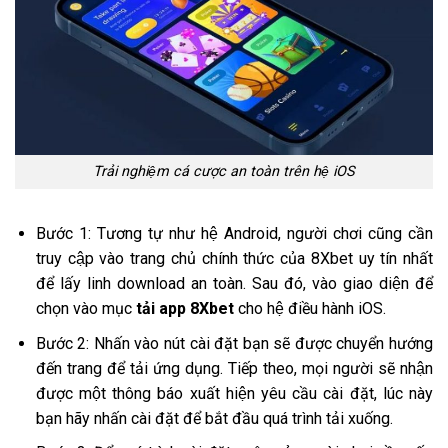
Trải nghiệm cá cược an toàn trên hệ iOS
Bước 1: Tương tự như hệ Android, người chơi cũng cần
truy cập vào trang chủ chính thức của 8Xbet uy tín nhất
để lấy linh download an toàn. Sau đó, vào giao diện để
chọn vào mục
tải app 8Xbet
cho hệ điều hành iOS.
Bước 2: Nhấn vào nút cài đặt bạn sẽ được chuyển hướng
đến trang để tải ứng dụng. Tiếp theo, mọi người sẽ nhận
được một thông báo xuất hiện yêu cầu cài đặt, lúc này
bạn hãy nhấn cài đặt để bắt đầu quá trình tải xuống.