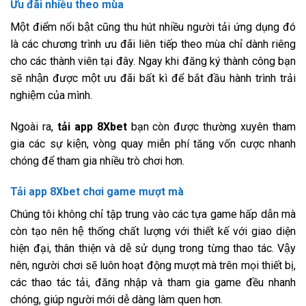
Ưu đãi nhiều theo mùa
Một điểm nổi bật cũng thu hút nhiều người tải ứng dụng đó
là các chương trình ưu đãi liên tiếp theo mùa chỉ dành riêng
cho các thành viên tại đây. Ngay khi đăng ký thành công bạn
sẽ nhận được một ưu đãi bất kì để bắt đầu hành trình trải
nghiệm của mình.
Ngoài ra,
tải app 8Xbet
bạn còn được thường xuyên tham
gia các sự kiện, vòng quay miễn phí tăng vốn cược nhanh
chóng để tham gia nhiều trò chơi hơn.
Tải app 8Xbet chơi game mượt mà
Chúng tôi không chỉ tập trung vào các tựa game hấp dẫn mà
còn tạo nên hệ thống chất lượng với thiết kế với giao diện
hiện đại, thân thiện và dễ sử dụng trong từng thao tác. Vậy
nên, người chơi sẽ luôn hoạt động mượt mà trên mọi thiết bị,
các thao tác tải, đăng nhập và tham gia game đều nhanh
chóng, giúp người mới dễ dàng làm quen hơn.