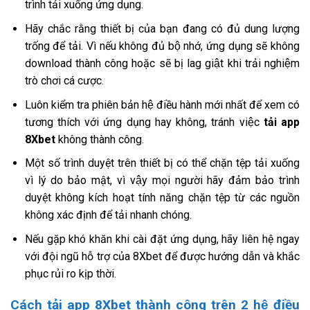
trình tải xuống ứng dụng.
Hãy chắc rằng thiết bị của bạn đang có đủ dung lượng
trống để tải. Vì nếu không đủ bộ nhớ, ứng dụng sẽ không
download thành công hoặc sẽ bị lag giật khi trải nghiệm
trò chơi cá cược.
Luôn kiểm tra phiên bản hệ điều hành mới nhất để xem có
tương thích với ứng dụng hay không, tránh việc
tải app
8Xbet
không thành công.
Một số trình duyệt trên thiết bị có thể chặn tệp tải xuống
vì lý do bảo mật, vì vậy mọi người hãy đảm bảo trình
duyệt không kích hoạt tính năng chặn tệp từ các nguồn
không xác định để tải nhanh chóng.
Nếu gặp khó khăn khi cài đặt ứng dụng, hãy liên hệ ngay
với đội ngũ hỗ trợ của 8Xbet để được hướng dẫn và khắc
phục rủi ro kịp thời.
Cách tải app 8Xbet thành công trên 2 hệ điều