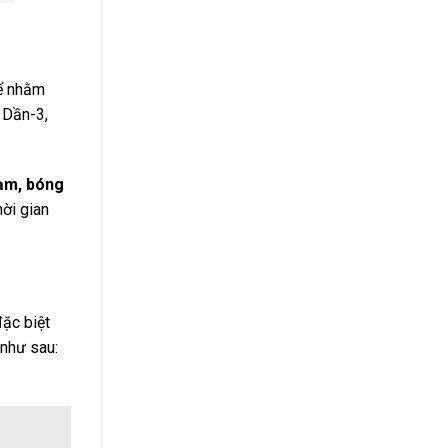
hể nhằm
 Dần-3,
ạm, bóng
hời gian
đặc biệt
 như sau: