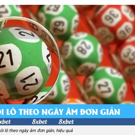
i lô theo ngày âm đơn giản, hiệu quả