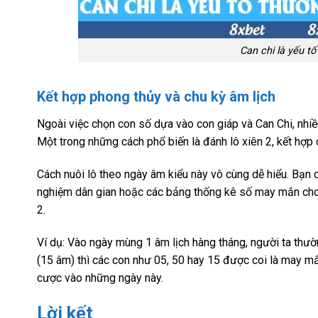
Can chi là yếu tố
Kết hợp phong thủy và chu kỳ âm lịch
Ngoài việc chọn con số dựa vào con giáp và Can Chi, nhiề
Một trong những cách phổ biến là đánh lô xiên 2, kết hợp 
Cách nuôi lô theo ngày âm kiểu này vô cùng dễ hiểu. Bạn c
nghiệm dân gian hoặc các bảng thống kê số may mắn cho n
2.
Ví dụ: Vào ngày mùng 1 âm lịch hàng tháng, người ta thư
(15 âm) thì các con như 05, 50 hay 15 được coi là may m
cược vào những ngày này.
Lời kết