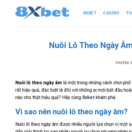
Skip
to
8XBET
CASINO
TH
content
Nuôi Lô Theo Ngày Âm 
POSTED 
Nuôi lô theo ngày âm
là một trong những cách chơi phổ
rất hiệu quả, đặc biệt là đối với những ai mới bắt đầu hoặ
nào cho thật hiệu quả? Hãy cùng
8xbet
khám phá.
Vì sao nên nuôi lô theo ngày âm?
Nuôi lô theo ngày âm được nhiều người lựa chọn vì một số
dẫn giải thích tại sao nhiều người lại chọn phương pháp n