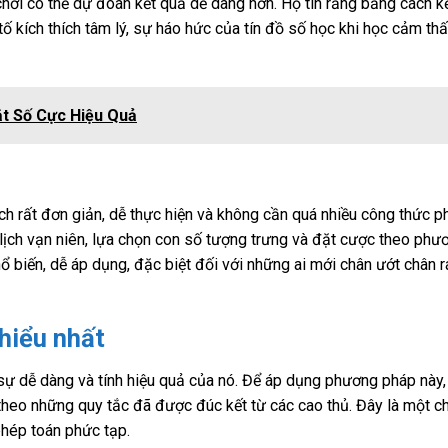
hơi có thể dự đoán kết quả dễ dàng hơn. Họ tin rằng bằng cách k
tố kích thích tâm lý, sự háo hức của tín đồ số học khi học cảm th
t Số Cực Hiệu Quả
ch rất đơn giản, dễ thực hiện và không cần quá nhiều công thức p
 lịch vạn niên, lựa chọn con số tượng trưng và đặt cược theo ph
phổ biến, dễ áp dụng, đặc biệt đối với những ai mới chân ướt chân 
hiểu nhất
sự dễ dàng và tính hiệu quả của nó. Để áp dụng phương pháp này,
 theo những quy tắc đã được đúc kết từ các cao thủ. Đây là một c
phép toán phức tạp.