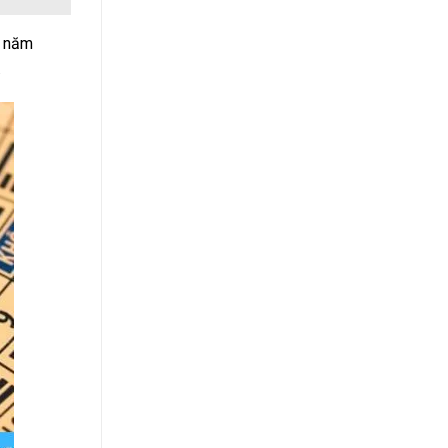
à năm
.