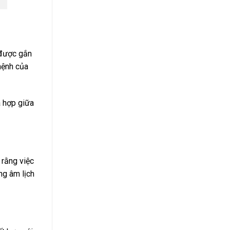
Là
Trọng
Gì
Cần
Và
Biết
Bí
Quyết
Vào
 được gắn
Vốn
mệnh của
Để
Thắng
Nhanh
a hợp giữa
 rằng việc
ng âm lịch