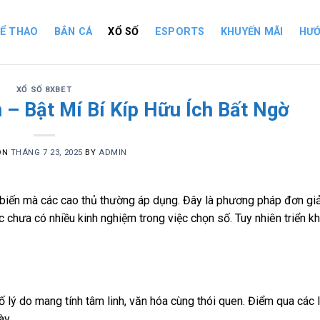
Ể THAO
BẮN CÁ
XỔ SỐ
ESPORTS
KHUYẾN MÃI
HƯỚ
XỔ SỐ 8XBET
– Bật Mí Bí Kíp Hữu Ích Bất Ngờ
ON
THÁNG 7 23, 2025
BY
ADMIN
 biến mà các cao thủ thường áp dụng. Đây là phương pháp đơn gi
c chưa có nhiều kinh nghiệm trong việc chọn số. Tuy nhiên triển kh
 lý do mang tính tâm linh, văn hóa cùng thói quen. Điểm qua các l
ày.