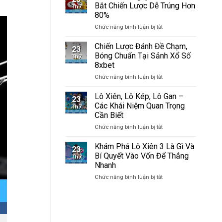
Kép
Mí
Bắt Chiến Lược Dễ Trúng Hơn
2025
Th7
Liên
Bí
80%
Tiếp
Kíp
ở
Chức năng bình luận bị tắt
–
Hữu
Lô
Chiến
Ích
Gan
Thuật
Chiến Lược Đánh Đề Chạm,
Bất
23
20
Mang
Ngờ
Bóng Chuẩn Tại Sảnh Xổ Số
Th7
Ngày
Lại
8xbet
–
Lợi
ở
Chức năng bình luận bị tắt
Cách
Ích
Chiến
Nắm
Lớn
Lược
Bắt
Lô Xiên, Lô Kép, Lô Gan –
23
Đánh
Chiến
Các Khái Niệm Quan Trọng
Th7
Đề
Lược
Cần Biết
Chạm,
Dễ
ở
Chức năng bình luận bị tắt
Bóng
Trúng
Lô
Chuẩn
Hơn
Xiên,
Tại
80%
Khám Phá Lô Xiên 3 Là Gì Và
23
Lô
Sảnh
Bí Quyết Vào Vốn Để Thắng
Th7
Kép,
Xổ
Nhanh
Lô
Số
ở
Chức năng bình luận bị tắt
Gan
8xbet
Khám
–
Phá
Các
Lô
Khái
Xiên
Niệm
3
Quan