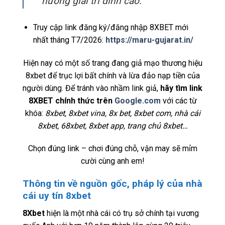
hưởng giải trí đỉnh cao.
Truy cập link đăng ký/đăng nhập 8XBET mới
nhất tháng T7/2026:
https://maru-gujarat.in/
Hiện nay có một số trang đang giả mạo thương hiệu
8xbet để trục lợi bất chính và lừa đảo nạp tiền của
người dùng. Để tránh vào nhầm link giả,
hãy tìm link
8XBET chính thức trên
Google.com
với các từ
khóa:
8xbet, 8xbet vina, 8x bet, 8xbet com, nhà cái
8xbet, 68xbet, 8xbet app, trang chủ 8xbet…
Chọn đúng link – chơi đúng chỗ, vận may sẽ mỉm
cười cùng anh em!
Thông tin về nguồn gốc, pháp lý của nhà
cái uy tín 8xbet
8Xbet
hiện là một nhà cái có trụ sở chính tại vương