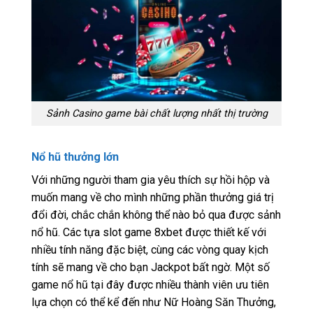
Sảnh Casino game bài chất lượng nhất thị trường
Nổ hũ thưởng lớn
Với những người tham gia yêu thích sự hồi hộp và
muốn mang về cho mình những phần thưởng giá trị
đổi đời, chắc chắn không thể nào bỏ qua được sảnh
nổ hũ. Các tựa slot game 8xbet được thiết kế với
nhiều tính năng đặc biệt, cùng các vòng quay kịch
tính sẽ mang về cho bạn Jackpot bất ngờ. Một số
game nổ hũ tại đây được nhiều thành viên ưu tiên
lựa chọn có thể kể đến như Nữ Hoàng Săn Thưởng,