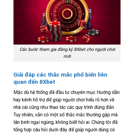
Các bước tham gia đăng ký 8Xbet cho người chơi
mới
Giải đáp các thắc mắc phổ biến liên
quan đến 8Xbet
Mặc dù hệ thống đã đầu tư chuyên mục Hướng dẫn
hay kênh hỗ trợ để giúp người chơi hiểu rõ hơn về
nhà cái cũng như thao tác các quy trình đúng đắn.
Tuy nhiên, vẫn có một số thắc mắc thường gặp mà
tân binh ngại ngùng, không biết hỏi ai. Chúng tôi đã
tổng hợp câu hỏi dưới đây để giúp người dùng có