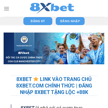
Skip
to
content
ĐĂNG KÝ
ĐĂNG NHẬP
8XBET
LINK VÀO TRANG CHỦ
8XBET.COM CHÍNH THỨC | ĐĂNG
NHẬP 8XBET TẶNG LỘC +88K
8XBET
là nhà cái cá cược trực