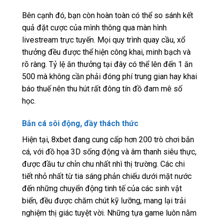
Bên cạnh đó, bạn còn hoàn toàn có thể so sánh kết
quả đặt cược của mình thông qua màn hình
livestream trực tuyến. Mọi quy trình quay cầu, xổ
thưởng đều được thể hiện công khai, minh bạch và
rõ ràng. Tỷ lệ ăn thưởng tại đây có thể lên đến 1 ăn
500 mà không cần phải đóng phí trung gian hay khai
báo thuế nên thu hút rất đông tín đồ đam mê số
học.
Bắn cá sôi động, đầy thách thức
Hiện tại, 8xbet đang cung cấp hơn 200 trò chơi bắn
cá, với đồ họa 3D sống động và âm thanh siêu thực,
được đầu tư chỉn chu nhất nhì thị trường. Các chi
tiết nhỏ nhất từ tia sáng phản chiếu dưới mặt nước
đến những chuyển động tinh tế của các sinh vật
biển, đều được chăm chút kỹ lưỡng, mang lại trải
nghiệm thị giác tuyệt vời. Những tựa game luôn nằm