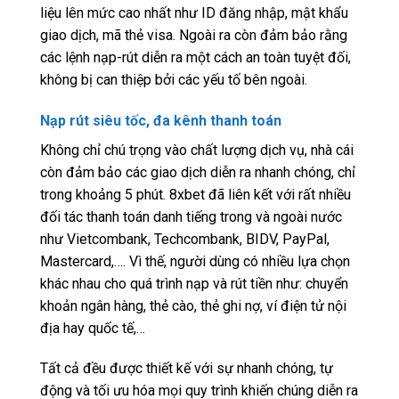
liệu lên mức cao nhất như ID đăng nhập, mật khẩu
giao dịch, mã thẻ visa. Ngoài ra còn đảm bảo rằng
các lệnh nạp-rút diễn ra một cách an toàn tuyệt đối,
không bị can thiệp bởi các yếu tố bên ngoài.
Nạp rút siêu tốc, đa kênh thanh toán
Không chỉ chú trọng vào chất lượng dịch vụ, nhà cái
còn đảm bảo các giao dịch diễn ra nhanh chóng, chỉ
trong khoảng 5 phút. 8xbet đã liên kết với rất nhiều
đối tác thanh toán danh tiếng trong và ngoài nước
như Vietcombank, Techcombank, BIDV, PayPal,
Mastercard,…. Vì thế, người dùng có nhiều lựa chọn
khác nhau cho quá trình nạp và rút tiền như: chuyển
khoản ngân hàng, thẻ cào, thẻ ghi nợ, ví điện tử nội
địa hay quốc tế,…
Tất cả đều được thiết kế với sự nhanh chóng, tự
động và tối ưu hóa mọi quy trình khiến chúng diễn ra