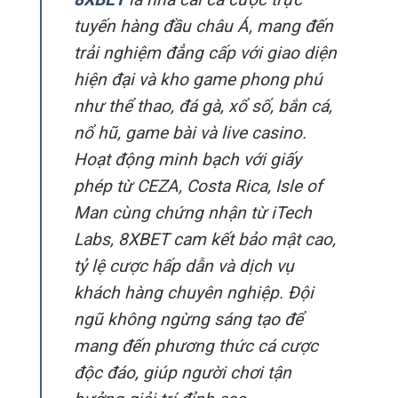
tuyến hàng đầu châu Á, mang đến
trải nghiệm đẳng cấp với giao diện
hiện đại và kho game phong phú
như thể thao, đá gà, xổ số, bắn cá,
nổ hũ, game bài và live casino.
Hoạt động minh bạch với giấy
phép từ CEZA, Costa Rica, Isle of
Man cùng chứng nhận từ iTech
Labs, 8XBET cam kết bảo mật cao,
tỷ lệ cược hấp dẫn và dịch vụ
khách hàng chuyên nghiệp. Đội
ngũ không ngừng sáng tạo để
mang đến phương thức cá cược
độc đáo, giúp người chơi tận