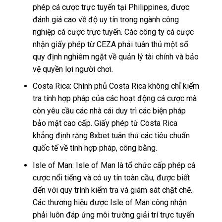
phép cá cược trực tuyến tại Philippines, được
đánh giá cao về độ uy tín trong ngành công
nghiệp cá cược trực tuyến. Các công ty cá cược
nhận giấy phép từ CEZA phải tuân thủ một số
quy định nghiêm ngặt về quản lý tài chính và bảo
vệ quyền lợi người chơi.
Costa Rica: Chính phủ Costa Rica không chỉ kiểm
tra tính hợp pháp của các hoạt động cá cược mà
còn yêu cầu các nhà cái duy trì các biện pháp
bảo mật cao cấp. Giấy phép từ Costa Rica
khẳng định rằng 8xbet tuân thủ các tiêu chuẩn
quốc tế về tính hợp pháp, công bằng.
Isle of Man: Isle of Man là tổ chức cấp phép cá
cược nổi tiếng và có uy tín toàn cầu, được biết
đến với quy trình kiểm tra và giám sát chặt chẽ.
Các thương hiệu được Isle of Man công nhận
phải luôn đáp ứng môi trường giải trí trực tuyến