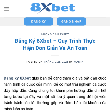
Skip
to
content
ĐĂNG KÝ
ĐĂNG NHẬP
HƯỚNG DẪN 8XBET
Đăng Ký 8Xbet – Quy Trình Thực
Hiện Đơn Giản Và An Toàn
POSTED ON
THÁNG 2 25, 2025
BY
ADMIN
Đăng ký 8Xbet
giúp bạn dễ dàng tham gia và bắt đầu cuộc
hành trình cá cược của mình, để có một trải nghiệm cá cược
đầy hấp dẫn. Cùng chúng tôi khám phá hướng dẫn chi tiết
từng bước tại đây và một số lưu ý quan trọng để hội viên
tránh tránh các lỗi thường gặp và đảm bảo tài khoản của
mình luôn an toàn.