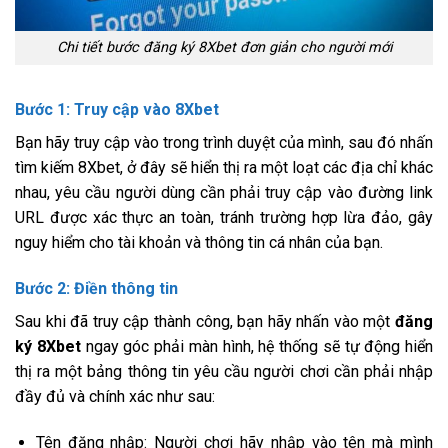
Chi tiết bước đăng ký 8Xbet đơn giản cho người mới
Bước 1: Truy cập vào 8Xbet
Bạn hãy truy cập vào trong trình duyệt của mình, sau đó nhấn
tìm kiếm 8Xbet, ở đây sẽ hiển thị ra một loạt các địa chỉ khác
nhau, yêu cầu người dùng cần phải truy cập vào đường link
URL được xác thực an toàn, tránh trường hợp lừa đảo, gây
nguy hiểm cho tài khoản và thông tin cá nhân của bạn.
Bước 2: Điền thông tin
Sau khi đã truy cập thành công, bạn hãy nhấn vào một
đăng
ký 8Xbet
ngay góc phải màn hình, hệ thống sẽ tự động hiển
thị ra một bảng thông tin yêu cầu người chơi cần phải nhập
đầy đủ và chính xác như sau:
Tên đăng nhập: Người chơi hãy nhập vào tên mà mình