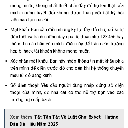
mong muốn, không nhất thiết phải đầy đủ họ tên thật của
mình, nhưng tuyệt đối không được trùng với bất kỳ hội
viên nào tại nhà cái.
Mật khẩu: Bạn cần điền những ký tự đầy đủ chữ, số, kí tự
đặc biệt và tránh những dãy quá dễ đoán như 123456 hay
thông tin cá nhân của mình, điều này để tránh các trường
hợp bị hack tài khoản không mong muốn.
Xác nhận mật khẩu: Bạn hãy nhập thông tin mật khẩu phía
trên mình để điền trước đó cho đến khi hệ thống chuyển
màu từ đỏ sang xanh.
Số điện thoại: Yêu cầu người dùng nhập đúng số điện
thoại của mình, để nhà cái có thể hỗ trợ bạn vào các
trường hợp cấp bách.
Xem thêm
Tất Tần Tật Về Luật Chơi 8xbet - Hướng
Dẫn Dễ Hiểu Năm 2025