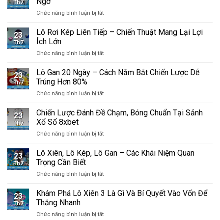
Ngờ
Th7
Lô
ở
Chức năng bình luận bị tắt
Đảo
Nuôi
Chi
Lô
Lô Rơi Kép Liên Tiếp – Chiến Thuật Mang Lại Lợi
Tiết
23
Theo
Cho
Ích Lớn
Th7
Ngày
Tín
ở
Chức năng bình luận bị tắt
Âm
Đồ
Lô
–
Số
Rơi
Lô Gan 20 Ngày – Cách Nắm Bắt Chiến Lược Dễ
Bật
Học
23
Kép
Mí
Trúng Hơn 80%
2025
Th7
Liên
Bí
ở
Chức năng bình luận bị tắt
Tiếp
Kíp
Lô
–
Hữu
Gan
Chiến Lược Đánh Đề Chạm, Bóng Chuẩn Tại Sảnh
Chiến
Ích
23
20
Thuật
Xổ Số 8xbet
Bất
Th7
Ngày
Mang
Ngờ
ở
Chức năng bình luận bị tắt
–
Lại
Chiến
Cách
Lợi
Lược
Lô Xiên, Lô Kép, Lô Gan – Các Khái Niệm Quan
Nắm
Ích
23
Đánh
Bắt
Trọng Cần Biết
Lớn
Th7
Đề
Chiến
ở
Chức năng bình luận bị tắt
Chạm,
Lược
Lô
Bóng
Dễ
Xiên,
Khám Phá Lô Xiên 3 Là Gì Và Bí Quyết Vào Vốn Để
Chuẩn
Trúng
23
Lô
Tại
Thắng Nhanh
Hơn
Th7
Kép,
Sảnh
80%
ở
Chức năng bình luận bị tắt
Lô
Xổ