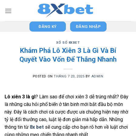
Skip
to
content
ĐĂNG KÝ
ĐĂNG NHẬP
XỔ SỐ 8XBET
Khám Phá Lô Xiên 3 Là Gì Và Bí
Quyết Vào Vốn Để Thắng Nhanh
POSTED ON
THÁNG 7 23, 2025
BY
ADMIN
Lô xiên 3 là gì
? Làm sao để chơi xiên 3 dễ trúng nhất? Đây
là những câu hỏi phổ biến ở tân binh mới bắt đầu bộ môn
này. Đây là cách chơi cá cược được ưa chuộng hiện nay nhờ
tỷ lệ đổi thưởng cao, luật lệ đơn giản mà hấp dẫn. Những
thông tin từ
8x bet
sẽ cung cấp cho bạn rõ hơn về luật chơi
cùng những mẹo chiến thắng nhanh nhất.