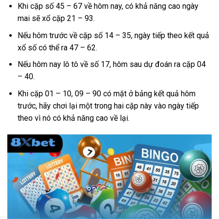
Khi cặp số 45 – 67 về hôm nay, có khả năng cao ngày
mai sẽ xổ cặp 21 – 93.
Nếu hôm trước về cặp số 14 – 35, ngày tiếp theo kết quả
xổ số có thể ra 47 – 62.
Nếu hôm nay lô tô về số 17, hôm sau dự đoán ra cặp 04
– 40.
Khi cặp 01 – 10, 09 – 90 có mặt ở bảng kết quả hôm
trước, hãy chơi lại một trong hai cặp này vào ngày tiếp
theo vì nó có khả năng cao về lại.