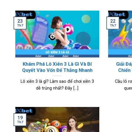
23
22
Th7
Th7
Khám Phá Lô Xiên 3 Là Gì Và Bí
Giải Đá
Quyết Vào Vốn Để Thắng Nhanh
Chiến
Lô xiên 3 là gì? Làm sao để chơi xiên 3
Cầu lô rơ
dễ trúng nhất? Đây [...]
quen
19
Th7