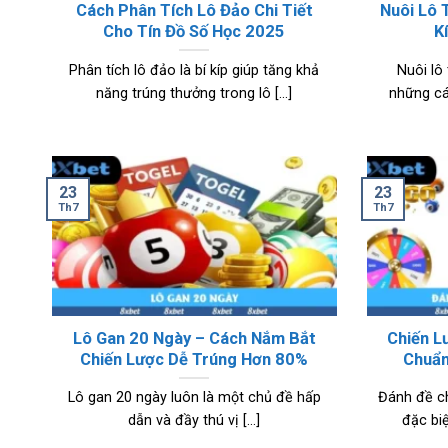
Cách Phân Tích Lô Đảo Chi Tiết
Nuôi Lô 
Cho Tín Đồ Số Học 2025
K
Phân tích lô đảo là bí kíp giúp tăng khả
Nuôi lô
năng trúng thưởng trong lô [...]
những các
23
23
Th7
Th7
Lô Gan 20 Ngày – Cách Nắm Bắt
Chiến L
Chiến Lược Dễ Trúng Hơn 80%
Chuẩn
Lô gan 20 ngày luôn là một chủ đề hấp
Đánh đề c
dẫn và đầy thú vị [...]
đặc biệ