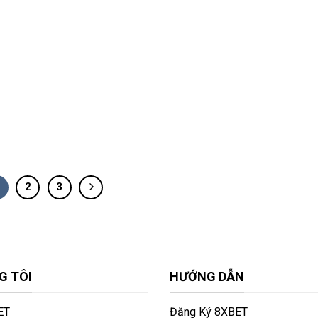
2
3
G TÔI
HƯỚNG DẪN
ET
Đăng Ký 8XBET