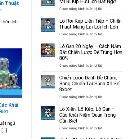
Mí Bí Kíp Hữu Ích Bất Ngờ
Th7
ến Thuật
Lô
ở
Chức năng bình luận bị tắt
n
Đảo
Nuôi
Chi
Lô
Lô Rơi Kép Liên Tiếp – Chiến
Tiết
ợc hữu ích
23
Theo
Cho
Thuật Mang Lại Lợi Ích Lớn
Th7
Ngày
Tín
ở
Chức năng bình luận bị tắt
Âm
Đồ
Lô
–
Số
Rơi
Lô Gan 20 Ngày – Cách Nắm
Bật
Học
23
Kép
Mí
Bắt Chiến Lược Dễ Trúng Hơn
2025
Th7
Liên
Bí
80%
Tiếp
Kíp
ở
Chức năng bình luận bị tắt
–
Hữu
Lô
Chiến
Ích
Gan
Thuật
Chiến Lược Đánh Đề Chạm,
Bất
23
20
Mang
Ngờ
Bóng Chuẩn Tại Sảnh Xổ Số
Th7
Ngày
Lại
8xbet
–
Lợi
ở
Chức năng bình luận bị tắt
Cách
Ích
Chiến
Nắm
Lớn
Các Khái
Lược
Bắt
Lô Xiên, Lô Kép, Lô Gan –
23
Biết
Đánh
Chiến
Các Khái Niệm Quan Trọng
Th7
Đề
Lược
Cần Biết
huật ngữ
Chạm,
Dễ
ở
Chức năng bình luận bị tắt
Bóng
Trúng
...]
Lô
Chuẩn
Hơn
Xiên,
Tại