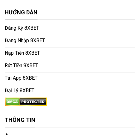
HƯỚNG DẪN
Đăng Ký 8XBET
Đăng Nhập 8XBET
Nạp Tiền 8XBET
Rút Tiền 8XBET
Tải App 8XBET
Đại Lý 8XBET
THÔNG TIN
Website:
https://68xbet.net/