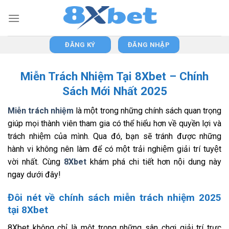
Skip
to
content
ĐĂNG KÝ
ĐĂNG NHẬP
Miễn Trách Nhiệm Tại 8Xbet – Chính
Sách Mới Nhất 2025
Miễn trách nhiệm
là một trong những chính sách quan trọng
giúp mọi thành viên tham gia có thể hiểu hơn về quyền lợi và
trách nhiệm của mình. Qua đó, bạn sẽ tránh được những
hành vi không nên làm để có một trải nghiệm giải trí tuyệt
vời nhất. Cùng
8Xbet
khám phá chi tiết hơn nội dung này
ngay dưới đây!
Đôi nét về chính sách miễn trách nhiệm 2025
tại 8Xbet
8Xbet không chỉ là một trong những sân chơi giải trí trực