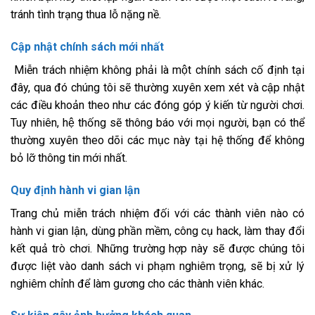
tránh tình trạng thua lỗ nặng nề.
Cập nhật chính sách mới nhất
Miễn trách nhiệm không phải là một chính sách cố định tại
đây, qua đó chúng tôi sẽ thường xuyên xem xét và cập nhật
các điều khoản theo như các đóng góp ý kiến từ người chơi.
Tuy nhiên, hệ thống sẽ thông báo với mọi người, bạn có thể
thường xuyên theo dõi các mục này tại hệ thống để không
bỏ lỡ thông tin mới nhất.
Quy định hành vi gian lận
Trang chủ miễn trách nhiệm đối với các thành viên nào có
hành vi gian lận, dùng phần mềm, công cụ hack, làm thay đổi
kết quả trò chơi. Những trường hợp này sẽ được chúng tôi
được liệt vào danh sách vi phạm nghiêm trọng, sẽ bị xử lý
nghiêm chỉnh để làm gương cho các thành viên khác.