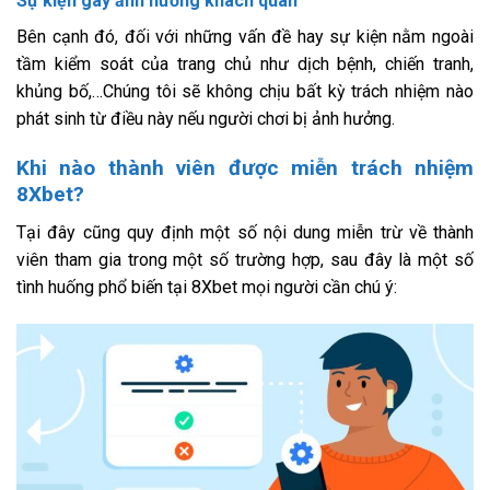
Sự kiện gây ảnh hưởng khách quan
Bên cạnh đó, đối với những vấn đề hay sự kiện nằm ngoài
tầm kiểm soát của trang chủ như dịch bệnh, chiến tranh,
khủng bố,…Chúng tôi sẽ không chịu bất kỳ trách nhiệm nào
phát sinh từ điều này nếu người chơi bị ảnh hưởng.
Khi nào thành viên được miễn trách nhiệm
8Xbet?
Tại đây cũng quy định một số nội dung miễn trừ về thành
viên tham gia trong một số trường hợp, sau đây là một số
tình huống phổ biến tại 8Xbet mọi người cần chú ý: