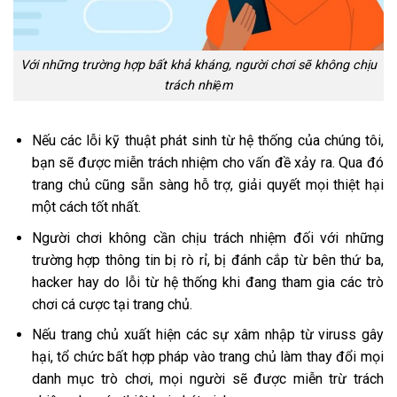
Với những trường hợp bất khả kháng, người chơi sẽ không chịu
trách nhiệm
Nếu các lỗi kỹ thuật phát sinh từ hệ thống của chúng tôi,
bạn sẽ được miễn trách nhiệm cho vấn đề xảy ra. Qua đó
trang chủ cũng sẵn sàng hỗ trợ, giải quyết mọi thiệt hại
một cách tốt nhất.
Người chơi không cần chịu trách nhiệm đối với những
trường hợp thông tin bị rò rỉ, bị đánh cắp từ bên thứ ba,
hacker hay do lỗi từ hệ thống khi đang tham gia các trò
chơi cá cược tại trang chủ.
Nếu trang chủ xuất hiện các sự xâm nhập từ viruss gây
hại, tổ chức bất hợp pháp vào trang chủ làm thay đổi mọi
danh mục trò chơi, mọi người sẽ được miễn trừ trách