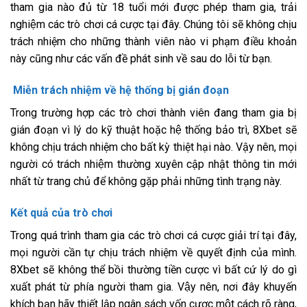
tham gia nào đủ từ 18 tuổi mới được phép tham gia, trải
nghiệm các trò chơi cá cược tại đây. Chúng tôi sẽ không chịu
trách nhiệm cho những thành viên nào vi phạm điều khoản
này cũng như các vấn đề phát sinh về sau do lỗi từ bạn.
Miễn trách nhiệm về hệ thống bị gián đoạn
Trong trường hợp các trò chơi thành viên đang tham gia bị
gián đoạn vì lý do kỹ thuật hoặc hệ thống bảo trì, 8Xbet sẽ
không chịu trách nhiệm cho bất kỳ thiệt hại nào. Vậy nên, mọi
người có trách nhiệm thường xuyên cập nhật thông tin mới
nhất từ trang chủ để không gặp phải những tình trạng này.
Kết quả của trò chơi
Trong quá trình tham gia các trò chơi cá cược giải trí tại đây,
mọi người cần tự chịu trách nhiệm về quyết định của mình.
8Xbet sẽ không thể bồi thường tiền cược vì bất cứ lý do gì
xuất phát từ phía người tham gia. Vậy nên, nơi đây khuyến
khích bạn hãy thiết lập ngân sách vốn cược một cách rõ ràng,