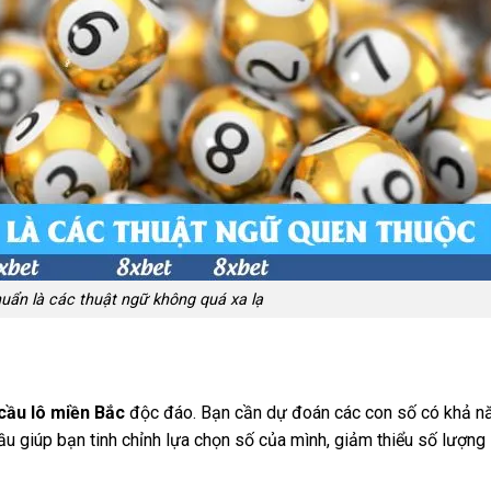
ẩn là các thuật ngữ không quá xa lạ
cầu lô miền Bắc
độc đáo. Bạn cần dự đoán các con số có khả 
 giúp bạn tinh chỉnh lựa chọn số của mình, giảm thiểu số lượng