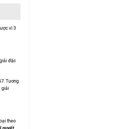
cược vì 3
giải đặc
 57. Tương
 giải
oại theo
í quyết