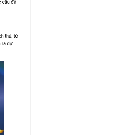
c cầu đã
h thủ, từ
 ra dự