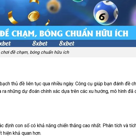
chơi đề chạm, bóng chuẩn hữu ích
í bạch thủ đề liên tục qua nhiều ngày. Công cụ giúp bạn đánh đề 
 đưa ra những dự đoán chính xác dựa trên các xu hướng, mô hình đã
ác định con số có khả năng chiến thắng cao nhất. Phân tích và tíc
t hiện khả quan hơn.