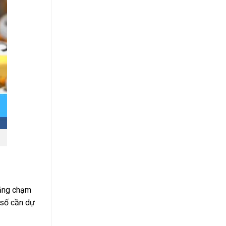
Là
Trọng
Gì
Cần
Và
Biết
Bí
Quyết
Vào
Vốn
Để
Thắng
Nhanh
năng chạm
 số cần dự