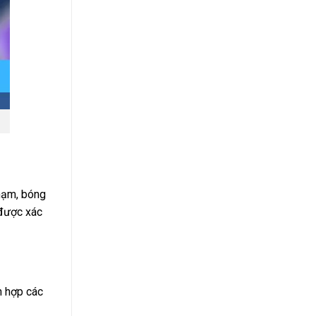
chạm, bóng
 được xác
h hợp các