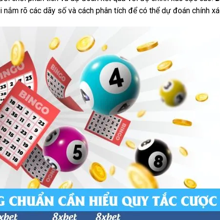
 nắm rõ các dãy số và cách phân tích để có thể dự đoán chính xá