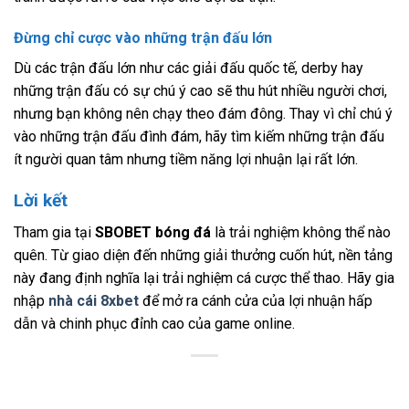
Đừng chỉ cược vào những trận đấu lớn
Dù các trận đấu lớn như các giải đấu quốc tế, derby hay
những trận đấu có sự chú ý cao sẽ thu hút nhiều người chơi,
nhưng bạn không nên chạy theo đám đông. Thay vì chỉ chú ý
vào những trận đấu đình đám, hãy tìm kiếm những trận đấu
ít người quan tâm nhưng tiềm năng lợi nhuận lại rất lớn.
Lời kết
Tham gia tại
SBOBET bóng đá
là trải nghiệm không thể nào
quên. Từ giao diện đến những giải thưởng cuốn hút, nền tảng
này đang định nghĩa lại trải nghiệm cá cược thể thao. Hãy gia
nhập
nhà cái 8xbet
để mở ra cánh cửa của lợi nhuận hấp
dẫn và chinh phục đỉnh cao của game online.