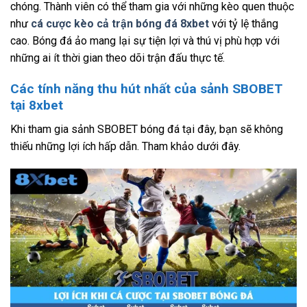
chóng. Thành viên có thể tham gia với những kèo quen thuộc
như
cá cược kèo cả trận bóng đá 8xbet
với tỷ lệ thắng
cao. Bóng đá ảo mang lại sự tiện lợi và thú vị phù hợp với
những ai ít thời gian theo dõi trận đấu thực tế.
Các tính năng thu hút nhất của sảnh SBOBET
tại 8xbet
Khi tham gia sảnh SBOBET bóng đá tại đây, bạn sẽ không
thiếu những lợi ích hấp dẫn. Tham khảo dưới đây.