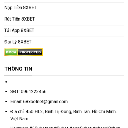
Nạp Tiền 8XBET
Rút Tiền 8XBET
Tải App 8XBET
Đại Lý 8XBET
THÔNG TIN
Website:
https://68xbet.net/
SĐT: 0961223456
Email:
68xbetnet@gmail.com
Địa chỉ: 450 HL2, Bình Trị Đông, Bình Tân, Hồ Chí Minh,
Việt Nam