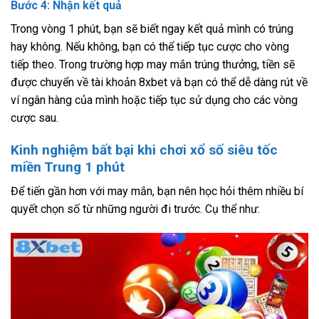
Bước 4: Nhận kết quả
Trong vòng 1 phút, bạn sẽ biết ngay kết quả mình có trúng
hay không. Nếu không, bạn có thể tiếp tục cược cho vòng
tiếp theo. Trong trường hợp may mắn trúng thưởng, tiền sẽ
được chuyển về tài khoản 8xbet và bạn có thể dễ dàng rút về
ví ngân hàng của mình hoặc tiếp tục sử dụng cho các vòng
cược sau.
Kinh nghiệm bất bại khi chơi xổ số siêu tốc
miền Trung 1 phút
Để tiến gần hơn với may mắn, bạn nên học hỏi thêm nhiều bí
quyết chọn số từ những người đi trước. Cụ thể như: