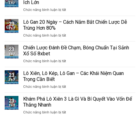
Cho
Ích Lớn
Th7
Ngày
Tín
ở
Chức năng bình luận bị tắt
Âm
Đồ
Lô
–
Số
Rơi
Lô Gan 20 Ngày – Cách Nắm Bắt Chiến Lược Dễ
Bật
Học
23
Kép
Mí
Trúng Hơn 80%
2025
Th7
Liên
Bí
ở
Chức năng bình luận bị tắt
Tiếp
Kíp
Lô
–
Hữu
Gan
Chiến Lược Đánh Đề Chạm, Bóng Chuẩn Tại Sảnh
Chiến
Ích
23
20
Thuật
Xổ Số 8xbet
Bất
Th7
Ngày
Mang
Ngờ
ở
Chức năng bình luận bị tắt
–
Lại
Chiến
Cách
Lợi
Lược
Lô Xiên, Lô Kép, Lô Gan – Các Khái Niệm Quan
Nắm
Ích
23
Đánh
Bắt
Trọng Cần Biết
Lớn
Th7
Đề
Chiến
ở
Chức năng bình luận bị tắt
Chạm,
Lược
Lô
Bóng
Dễ
Xiên,
Khám Phá Lô Xiên 3 Là Gì Và Bí Quyết Vào Vốn Để
Chuẩn
Trúng
23
Lô
Tại
Thắng Nhanh
Hơn
Th7
Kép,
Sảnh
80%
ở
Chức năng bình luận bị tắt
Lô
Xổ
Khám
Gan
Số
Phá
–
8xbet
Lô
Các
Xiên
Khái
3
Niệm