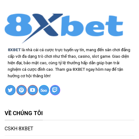
Là
Quan
Gì
Trọng
Và
Cần
Bí
Biết
Quyết
Vào
Vốn
Để
Thắng
8XBET
là nhà cái cá cược trực tuyến uy tín, mang đến sân chơi đẳng
Nhanh
cấp với đa dạng trò chơi như thể thao, casino, slot game. Giao diện
hiện đại, bảo mật cao, cùng tỷ lệ thưởng hấp dẫn giúp bạn trải
nghiệm cá cược đỉnh cao. Tham gia 8XBET ngay hôm nay để tận
hưởng cơ hội thắng lớn!
VỀ CHÚNG TÔI
CSKH 8XBET