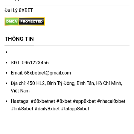
Đại Lý 8XBET
THÔNG TIN
Website:
https://68xbet.net/
SĐT: 0961223456
Email:
68xbetnet@gmail.com
Địa chỉ: 450 HL2, Bình Trị Đông, Bình Tân, Hồ Chí Minh,
Việt Nam
Hastags: #68xbetnet #8xbet #app8xbet #nhacai8xbet
#link8xbet #daily8xbet #tatapp8xbet