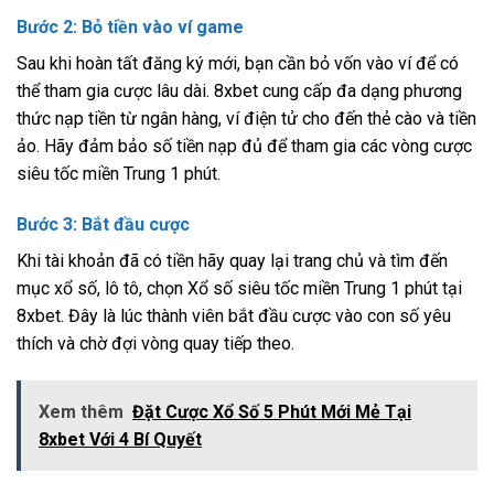
Bước 2: Bỏ tiền vào ví game
Sau khi hoàn tất đăng ký mới, bạn cần bỏ vốn vào ví để có
thể tham gia cược lâu dài. 8xbet cung cấp đa dạng phương
thức nạp tiền từ ngân hàng, ví điện tử cho đến thẻ cào và tiền
ảo. Hãy đảm bảo số tiền nạp đủ để tham gia các vòng cược
siêu tốc miền Trung 1 phút.
Bước 3: Bắt đầu cược
Khi tài khoản đã có tiền hãy quay lại trang chủ và tìm đến
mục xổ số, lô tô, chọn Xổ số siêu tốc miền Trung 1 phút tại
8xbet. Đây là lúc thành viên bắt đầu cược vào con số yêu
thích và chờ đợi vòng quay tiếp theo.
Xem thêm
Đặt Cược Xổ Số 5 Phút Mới Mẻ Tại
8xbet Với 4 Bí Quyết