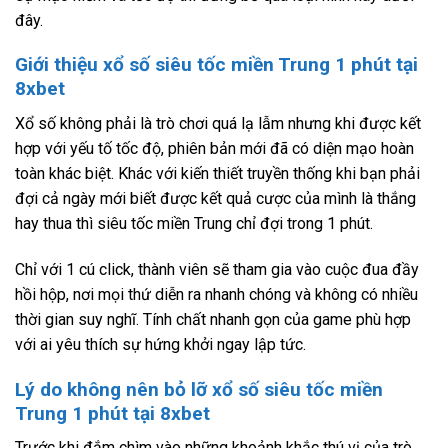
đây.
Giới thiệu xổ số siêu tốc miền Trung 1 phút tại
8xbet
Xổ số không phải là trò chơi quá lạ lẫm nhưng khi được kết
hợp với yếu tố tốc độ, phiên bản mới đã có diện mạo hoàn
toàn khác biệt. Khác với kiến thiết truyền thống khi bạn phải
đợi cả ngày mới biết được kết quả cược của mình là thắng
hay thua thì siêu tốc miền Trung chỉ đợi trong 1 phút.
Chỉ với 1 cú click, thành viên sẽ tham gia vào cuộc đua đầy
hồi hộp, nơi mọi thứ diễn ra nhanh chóng và không có nhiều
thời gian suy nghĩ. Tính chất nhanh gọn của game phù hợp
với ai yêu thích sự hứng khởi ngay lập tức.
Lý do không nên bỏ lỡ xổ số siêu tốc miền
Trung 1 phút tại 8xbet
Trước khi đắm chìm vào những khoảnh khắc thú vị của trò