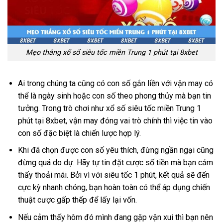
Mẹo thắng xổ số siêu tốc miền Trung 1 phút tại 8xbet
Ai trong chúng ta cũng có con số gắn liền với vận may có
thể là ngày sinh hoặc con số theo phong thủy mà bạn tin
tưởng. Trong trò chơi như xổ số siêu tốc miền Trung 1
phút tại 8xbet, vận may đóng vai trò chính thì việc tin vào
con số đặc biệt là chiến lược hợp lý.
Khi đã chọn được con số yêu thích, đừng ngần ngại cũng
đừng quá do dự. Hãy tự tin đặt cược số tiền mà bạn cảm
thấy thoải mái. Bởi vì với siêu tốc 1 phút, kết quả sẽ đến
cực kỳ nhanh chóng, bạn hoàn toàn có thể áp dụng chiến
thuật cược gấp thếp để lấy lại vốn.
Nếu cảm thấy hôm đó mình đang gặp vận xui thì bạn nên