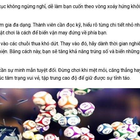
tục không ngừng nghỉ, dễ làm bạn cuốn theo vòng xoáy hứng khởi.
 gia đa dạng. Thành viên cần đọc kỹ, hiểu rõ từng chi tiết nhỏ n
 luật chơi là cách để biến vận may đứng về phía bạn.
o các chuỗi thua khó dứt. Thay vào đó, hãy dành thời gian nghi
 hiện. Bằng cách này, bạn sẽ tăng khả năng trúng số và biến những
 cần sự minh mẫn tuyệt đối. Đừng chơi khi mệt mỏi, căng thẳng ha
c tâm trạng vui vẻ, tập trung cao độ để giữ được sự tỉnh táo.