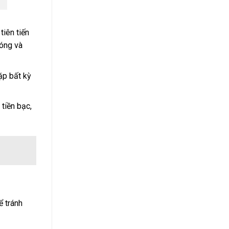
tiên tiến
hóng và
ặp bất kỳ
tiền bạc,
ể tránh