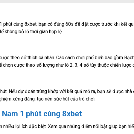
m 1 phút cùng 8xbet, bạn có đúng 60s để đặt cược trước khi kết q
 không bỏ lỡ thời gian hợp lệ.
cược theo sở thích cá nhân. Các cách chơi phổ biến bao gồm Bạch 
ể chọn cược theo số lượng như lô 2, 3, 4 số tùy thuộc chiến lược 
út. Nếu dự đoán trùng khớp với kết quả mở ra, bạn sẽ được nhà cá
nghiệm xứng đáng, tạo nên sức hút của trò chơi.
ệt Nam 1 phút cùng 8xbet
 nhiều lợi ích đặc biệt. Xem qua những điểm nổi bật giúp bạn hiể