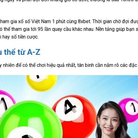
am gia xổ số Việt Nam 1 phút cùng 8xbet. Thời gian chờ đợi đượ
ó thể tham gia tới 95 lần quay cầu khác nhau. Nền tảng giúp bạn 
i hay số tiền cược.
ụ thể từ A-Z
y nhiên để có thể chơi hiệu quả nhất, tân binh cần nắm rõ các đặc