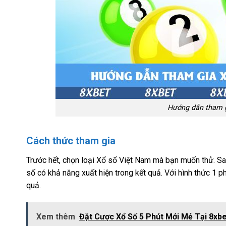
Hướng dẫn tham g
Cách thức tham gia
Trước hết, chọn loại Xổ số Việt Nam mà bạn muốn thử. Sa
số có khả năng xuất hiện trong kết quả. Với hình thức 1 p
quả.
Xem thêm
Đặt Cược Xổ Số 5 Phút Mới Mẻ Tại 8xbet