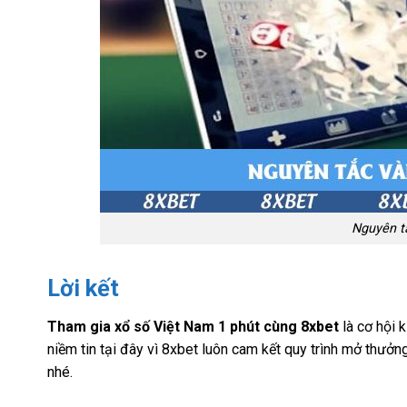
Nguyên tắ
Lời kết
Tham gia xổ số Việt Nam 1 phút cùng 8xbet
là cơ hội
niềm tin tại đây vì 8xbet luôn cam kết quy trình mở thưở
nhé.