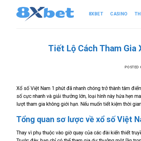
Skip
to
8XBET
CASINO
TH
content
Tiết Lộ Cách Tham Gia 
POSTED
Xổ số Việt Nam 1 phút đã nhanh chóng trở thành tâm điểm 
số cực nhanh và giải thưởng lớn, loại hình này hứa hẹn ma
lượt tham gia không giới hạn. Nếu muốn tiết kiệm thời gian
Tổng quan sơ lược về xổ số Việt 
Thay vì phụ thuộc vào giờ quay của các đài kiến thiết truy
Trước đây, bạn chỉ có thể tham gia dự thưởng một lần tro