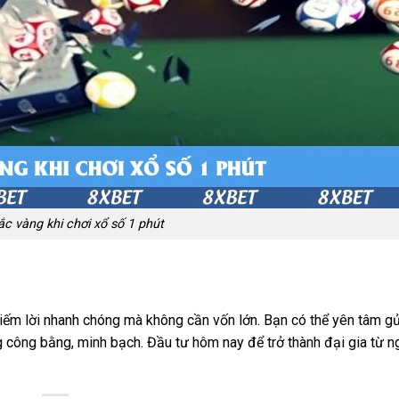
c vàng khi chơi xổ số 1 phút
 kiếm lời nhanh chóng mà không cần vốn lớn. Bạn có thể yên tâm g
ng công bằng, minh bạch. Đầu tư hôm nay để trở thành đại gia từ 