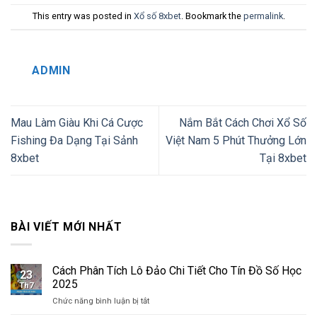
This entry was posted in
Xổ số 8xbet
. Bookmark the
permalink
.
ADMIN
Mau Làm Giàu Khi Cá Cược
Nắm Bắt Cách Chơi Xổ Số
Fishing Đa Dạng Tại Sảnh
Việt Nam 5 Phút Thưởng Lớn
8xbet
Tại 8xbet
BÀI VIẾT MỚI NHẤT
Cách Phân Tích Lô Đảo Chi Tiết Cho Tín Đồ Số Học
23
2025
Th7
ở
Chức năng bình luận bị tắt
Cách