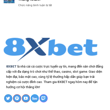
Kép,
Sảnh
80%
ở
Chức năng bình luận bị tắt
Lô
Xổ
Khám
Gan
Số
Phá
–
8xbet
Lô
Các
Xiên
Khái
3
Niệm
Là
Quan
Gì
Trọng
Và
Cần
Bí
Biết
Quyết
Vào
Vốn
Để
Thắng
8XBET
là nhà cái cá cược trực tuyến uy tín, mang đến sân chơi đẳng
Nhanh
cấp với đa dạng trò chơi như thể thao, casino, slot game. Giao diện
hiện đại, bảo mật cao, cùng tỷ lệ thưởng hấp dẫn giúp bạn trải
nghiệm cá cược đỉnh cao. Tham gia 8XBET ngay hôm nay để tận
hưởng cơ hội thắng lớn!