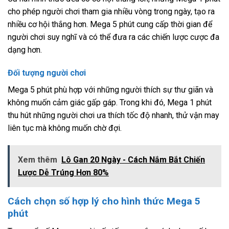
cho phép người chơi tham gia nhiều vòng trong ngày, tạo ra
nhiều cơ hội thắng hơn. Mega 5 phút cung cấp thời gian để
người chơi suy nghĩ và có thể đưa ra các chiến lược cược đa
dạng hơn.
Đối tượng người chơi
Mega 5 phút phù hợp với những người thích sự thư giãn và
không muốn cảm giác gấp gáp. Trong khi đó, Mega 1 phút
thu hút những người chơi ưa thích tốc độ nhanh, thử vận may
liên tục mà không muốn chờ đợi.
Xem thêm
Lô Gan 20 Ngày - Cách Nắm Bắt Chiến
Lược Dễ Trúng Hơn 80%
Cách chọn số hợp lý cho hình thức Mega 5
phút