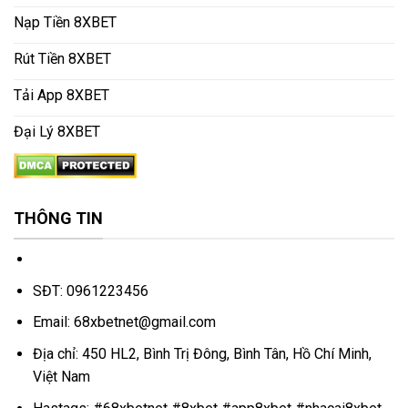
Nạp Tiền 8XBET
Rút Tiền 8XBET
Tải App 8XBET
Đại Lý 8XBET
THÔNG TIN
Website:
https://68xbet.net/
SĐT: 0961223456
Email:
68xbetnet@gmail.com
Địa chỉ: 450 HL2, Bình Trị Đông, Bình Tân, Hồ Chí Minh,
Việt Nam