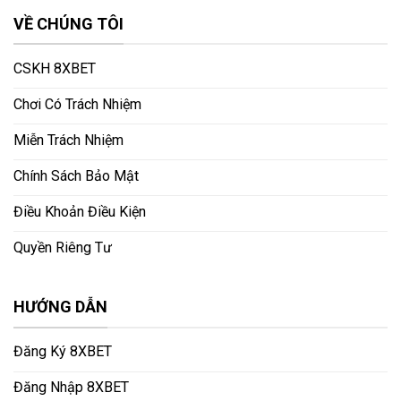
VỀ CHÚNG TÔI
CSKH 8XBET
Chơi Có Trách Nhiệm
Miễn Trách Nhiệm
Chính Sách Bảo Mật
Điều Khoản Điều Kiện
Quyền Riêng Tư
HƯỚNG DẪN
Đăng Ký 8XBET
Đăng Nhập 8XBET