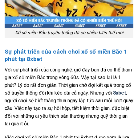
Xổ số miền Bắc truyền thống đã có nhiều biến thể mới
Sự phát triển của cách chơi xổ số miền Bắc 1
phút tại 8xbet
Với sự phát triển của công nghệ, giờ đây bạn đã có thể tham
gia xổ số miền Bắc trong vòng 60s. Vậy tại sao lại là 1
phút? Lý do rất đơn giản. Thời gian chờ đợi kết quả trong xổ
số truyền thống đôi khi kéo dài cả ngày. Nhưng với
8xbet
,
người chơi sẽ biết thắng thua ngay lập tức sau mỗi lượt quay
cầu. Việc này tạo ra sự hồi hộp, tiết kiệm thời gian, đặc biệt
đối với những ai yêu thích săn thưởng nhưng quỹ thời gian
lại quá ít ỏi.
Việc chơi xổ số miền Bắc 1 phút tại 8xbet được xem là lựa