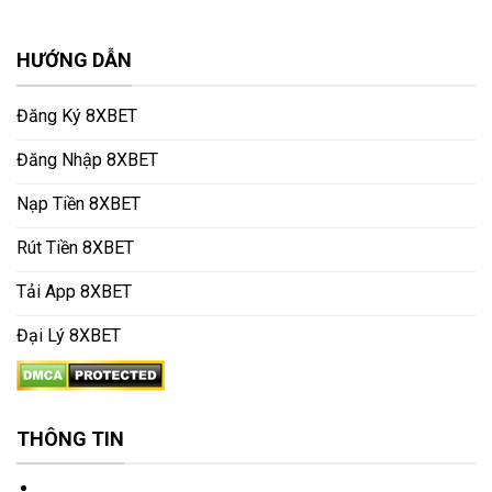
HƯỚNG DẪN
Đăng Ký 8XBET
Đăng Nhập 8XBET
Nạp Tiền 8XBET
Rút Tiền 8XBET
Tải App 8XBET
Đại Lý 8XBET
THÔNG TIN
Website:
https://68xbet.net/