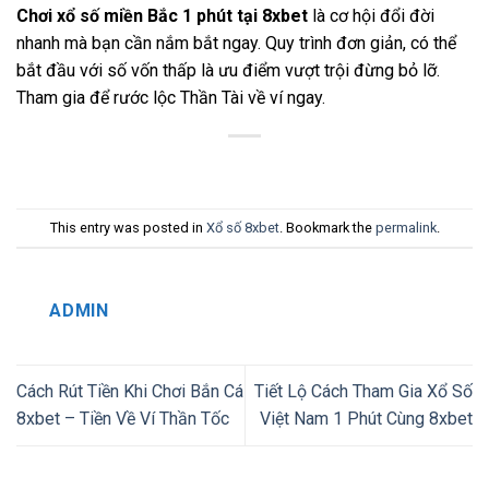
Chơi xổ số miền Bắc 1 phút tại 8xbet
là cơ hội đổi đời
nhanh mà bạn cần nắm bắt ngay. Quy trình đơn giản, có thể
bắt đầu với số vốn thấp là ưu điểm vượt trội đừng bỏ lỡ.
Tham gia để rước lộc Thần Tài về ví ngay.
This entry was posted in
Xổ số 8xbet
. Bookmark the
permalink
.
ADMIN
Cách Rút Tiền Khi Chơi Bắn Cá
Tiết Lộ Cách Tham Gia Xổ Số
8xbet – Tiền Về Ví Thần Tốc
Việt Nam 1 Phút Cùng 8xbet