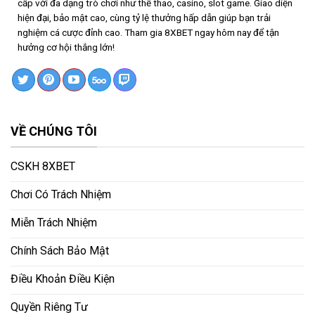
cấp với đa dạng trò chơi như thể thao, casino, slot game. Giao diện
hiện đại, bảo mật cao, cùng tỷ lệ thưởng hấp dẫn giúp bạn trải
nghiệm cá cược đỉnh cao. Tham gia 8XBET ngay hôm nay để tận
hưởng cơ hội thắng lớn!
VỀ CHÚNG TÔI
CSKH 8XBET
Chơi Có Trách Nhiệm
Miễn Trách Nhiệm
Chính Sách Bảo Mật
Điều Khoản Điều Kiện
Quyền Riêng Tư