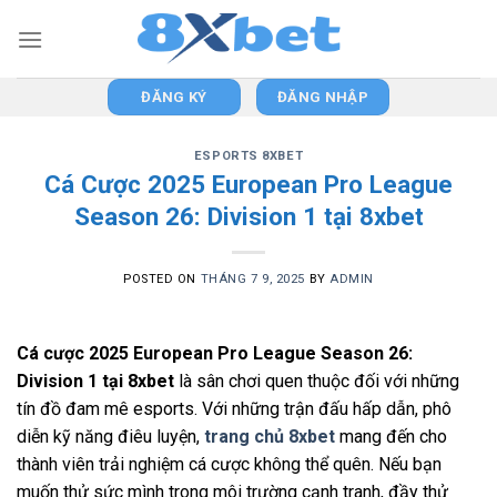
Skip
to
content
ĐĂNG KÝ
ĐĂNG NHẬP
ESPORTS 8XBET
Cá Cược 2025 European Pro League
Season 26: Division 1 tại 8xbet
POSTED ON
THÁNG 7 9, 2025
BY
ADMIN
Cá cược 2025 European Pro League Season 26:
Division 1 tại 8xbet
là sân chơi quen thuộc đối với những
tín đồ đam mê esports. Với những trận đấu hấp dẫn, phô
diễn kỹ năng điêu luyện,
trang chủ 8xbet
mang đến cho
thành viên trải nghiệm cá cược không thể quên. Nếu bạn
muốn thử sức mình trong môi trường cạnh tranh, đầy thử