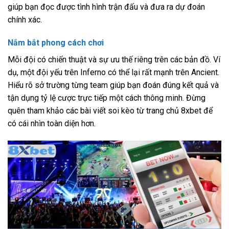
giúp bạn đọc được tình hình trận đấu và đưa ra dự đoán
chính xác.
Nắm bắt phong cách chơi
Mỗi đội có chiến thuật và sự ưu thế riêng trên các bản đồ. Ví
dụ, một đội yếu trên Inferno có thể lại rất mạnh trên Ancient.
Hiểu rõ sở trường từng team giúp bạn đoán đúng kết quả và
tận dụng tỷ lệ cược trực tiếp một cách thông minh. Đừng
quên tham khảo các bài viết soi kèo từ trang chủ 8xbet để
có cái nhìn toàn diện hơn.