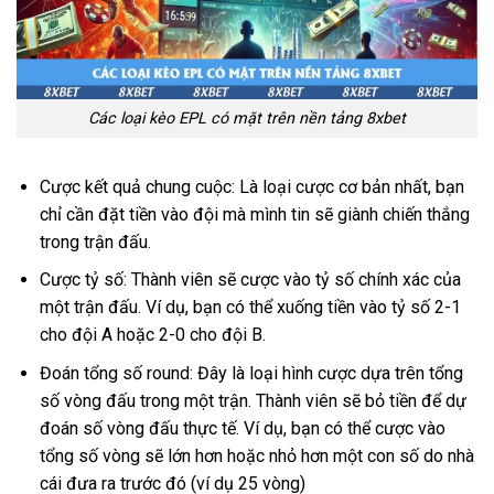
Các loại kèo EPL có mặt trên nền tảng 8xbet
Cược kết quả chung cuộc: Là loại cược cơ bản nhất, bạn
chỉ cần đặt tiền vào đội mà mình tin sẽ giành chiến thắng
trong trận đấu.
Cược tỷ số: Thành viên sẽ cược vào tỷ số chính xác của
một trận đấu. Ví dụ, bạn có thể xuống tiền vào tỷ số 2-1
cho đội A hoặc 2-0 cho đội B.
Đoán tổng số round: Đây là loại hình cược dựa trên tổng
số vòng đấu trong một trận. Thành viên sẽ bỏ tiền để dự
đoán số vòng đấu thực tế. Ví dụ, bạn có thể cược vào
tổng số vòng sẽ lớn hơn hoặc nhỏ hơn một con số do nhà
cái đưa ra trước đó (ví dụ 25 vòng)