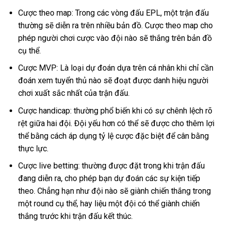
Cược theo map: Trong các vòng đấu EPL, một trận đấu
thường sẽ diễn ra trên nhiều bản đồ. Cược theo map cho
phép người chơi cược vào đội nào sẽ thắng trên bản đồ
cụ thể.
Cược MVP: Là loại dự đoán dựa trên cá nhân khi chỉ cần
đoán xem tuyển thủ nào sẽ đoạt được danh hiệu người
chơi xuất sắc nhất của trận đấu.
Cược handicap: thường phổ biến khi có sự chênh lệch rõ
rệt giữa hai đội. Đội yếu hơn có thể sẽ được cho thêm lợi
thể bằng cách áp dụng tỷ lệ cược đặc biệt để cân bằng
thực lực.
Cược live betting: thường được đặt trong khi trận đấu
đang diễn ra, cho phép bạn dự đoán các sự kiện tiếp
theo. Chẳng hạn như đội nào sẽ giành chiến thắng trong
một round cụ thể, hay liệu một đội có thể giành chiến
thắng trước khi trận đấu kết thúc.