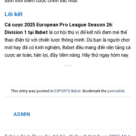
định thời điểm cược chính xác nhất.
Lời kết
Cá cược 2025 European Pro League Season 26:
Division 1 tại 8xbet
là cơ hội thú vị để kết nối đam mê thể
thao điện tử với chiến lược thông minh. Dù bạn là người chơi
mới hay đã có kinh nghiệm, 8xbet đều mang đến nền tảng cá
cược an toàn, tiện lợi, đầy tiềm năng. Hãy thử ngay hôm nay.
This entry was posted in
ESPORTS 8xbet
. Bookmark the
permalink
.
ADMIN