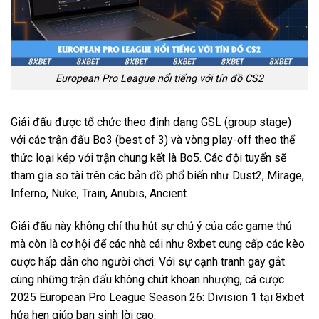
European Pro League nổi tiếng với tín đồ CS2
Giải đấu được tổ chức theo định dạng GSL (group stage)
với các trận đấu Bo3 (best of 3) và vòng play-off theo thể
thức loại kép với trận chung kết là Bo5. Các đội tuyển sẽ
tham gia so tài trên các bản đồ phổ biến như Dust2, Mirage,
Inferno, Nuke, Train, Anubis, Ancient.
Giải đấu này không chỉ thu hút sự chú ý của các game thủ
mà còn là cơ hội để các nhà cái như 8xbet cung cấp các kèo
cược hấp dẫn cho người chơi. Với sự cạnh tranh gay gắt
cùng những trận đấu không chút khoan nhượng, cá cược
2025 European Pro League Season 26: Division 1 tại 8xbet
hứa hẹn giúp bạn sinh lời cao.