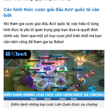
Các hình thức cược giải đấu AoV quốc tế cần
biết
Khi tham gia cược giải đấu AoV quốc tế, việc hiểu rõ từng
hình thức là yếu tố quan trọng giúp bạn đưa ra quyết định
chính xác. Xem qua một số loại cược phổ biến nhất mà bạn
cần nắm vững để tham gia tại 8xbet.
Điểm danh những loại cược Liên Quân được ưa chuộng