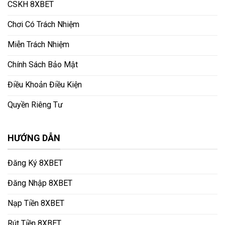
CSKH 8XBET
Chơi Có Trách Nhiệm
Miễn Trách Nhiệm
Chính Sách Bảo Mật
Điều Khoản Điều Kiện
Quyền Riêng Tư
HƯỚNG DẪN
Đăng Ký 8XBET
Đăng Nhập 8XBET
Nạp Tiền 8XBET
Rút Tiền 8XBET