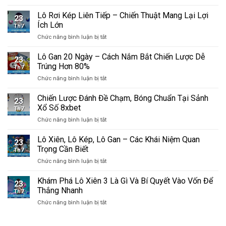
Nuôi
Chi
Lô
Lô Rơi Kép Liên Tiếp – Chiến Thuật Mang Lại Lợi
Tiết
23
Theo
Cho
Ích Lớn
Th7
Ngày
Tín
ở
Chức năng bình luận bị tắt
Âm
Đồ
Lô
–
Số
Rơi
Lô Gan 20 Ngày – Cách Nắm Bắt Chiến Lược Dễ
Bật
Học
23
Kép
Mí
Trúng Hơn 80%
2025
Th7
Liên
Bí
ở
Chức năng bình luận bị tắt
Tiếp
Kíp
Lô
–
Hữu
Gan
Chiến Lược Đánh Đề Chạm, Bóng Chuẩn Tại Sảnh
Chiến
Ích
23
20
Thuật
Xổ Số 8xbet
Bất
Th7
Ngày
Mang
Ngờ
ở
Chức năng bình luận bị tắt
–
Lại
Chiến
Cách
Lợi
Lược
Lô Xiên, Lô Kép, Lô Gan – Các Khái Niệm Quan
Nắm
Ích
23
Đánh
Bắt
Trọng Cần Biết
Lớn
Th7
Đề
Chiến
ở
Chức năng bình luận bị tắt
Chạm,
Lược
Lô
Bóng
Dễ
Xiên,
Khám Phá Lô Xiên 3 Là Gì Và Bí Quyết Vào Vốn Để
Chuẩn
Trúng
23
Lô
Tại
Thắng Nhanh
Hơn
Th7
Kép,
Sảnh
80%
ở
Chức năng bình luận bị tắt
Lô
Xổ
Khám
Gan
Số
Phá
–
8xbet