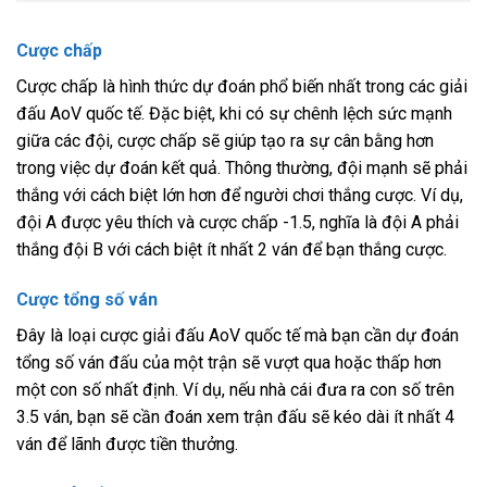
Cược chấp
Cược chấp là hình thức dự đoán phổ biến nhất trong các giải
đấu AoV quốc tế. Đặc biệt, khi có sự chênh lệch sức mạnh
giữa các đội, cược chấp sẽ giúp tạo ra sự cân bằng hơn
trong việc dự đoán kết quả. Thông thường, đội mạnh sẽ phải
thắng với cách biệt lớn hơn để người chơi thắng cược. Ví dụ,
đội A được yêu thích và cược chấp -1.5, nghĩa là đội A phải
thắng đội B với cách biệt ít nhất 2 ván để bạn thắng cược.
Cược tổng số ván
Đây là loại cược giải đấu AoV quốc tế mà bạn cần dự đoán
tổng số ván đấu của một trận sẽ vượt qua hoặc thấp hơn
một con số nhất định. Ví dụ, nếu nhà cái đưa ra con số trên
3.5 ván, bạn sẽ cần đoán xem trận đấu sẽ kéo dài ít nhất 4
ván để lãnh được tiền thưởng.