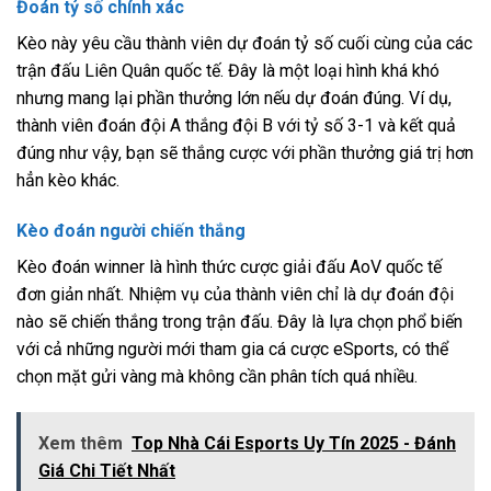
Đoán tỷ số chính xác
Kèo này yêu cầu thành viên dự đoán tỷ số cuối cùng của các
trận đấu Liên Quân quốc tế. Đây là một loại hình khá khó
nhưng mang lại phần thưởng lớn nếu dự đoán đúng. Ví dụ,
thành viên đoán đội A thắng đội B với tỷ số 3-1 và kết quả
đúng như vậy, bạn sẽ thắng cược với phần thưởng giá trị hơn
hẳn kèo khác.
Kèo đoán người chiến thắng
Kèo đoán winner là hình thức cược giải đấu AoV quốc tế
đơn giản nhất. Nhiệm vụ của thành viên chỉ là dự đoán đội
nào sẽ chiến thắng trong trận đấu. Đây là lựa chọn phổ biến
với cả những người mới tham gia cá cược eSports, có thể
chọn mặt gửi vàng mà không cần phân tích quá nhiều.
Xem thêm
Top Nhà Cái Esports Uy Tín 2025 - Đánh
Giá Chi Tiết Nhất