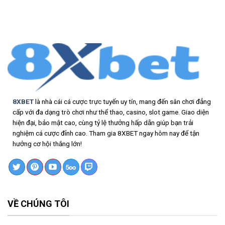
Lô
Các
Xiên
Khái
3
Niệm
Là
Quan
Gì
Trọng
Và
Cần
Bí
Biết
Quyết
Vào
Vốn
Để
Thắng
8XBET
là nhà cái cá cược trực tuyến uy tín, mang đến sân chơi đẳng
Nhanh
cấp với đa dạng trò chơi như thể thao, casino, slot game. Giao diện
hiện đại, bảo mật cao, cùng tỷ lệ thưởng hấp dẫn giúp bạn trải
nghiệm cá cược đỉnh cao. Tham gia 8XBET ngay hôm nay để tận
hưởng cơ hội thắng lớn!
VỀ CHÚNG TÔI