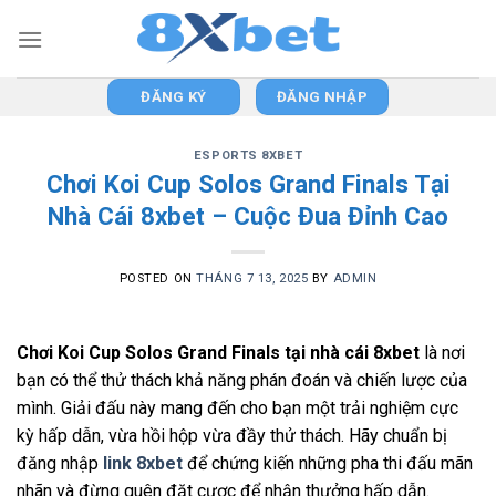
Skip
to
content
ĐĂNG KÝ
ĐĂNG NHẬP
ESPORTS 8XBET
Chơi Koi Cup Solos Grand Finals Tại
Nhà Cái 8xbet – Cuộc Đua Đỉnh Cao
POSTED ON
THÁNG 7 13, 2025
BY
ADMIN
Chơi Koi Cup Solos Grand Finals tại nhà cái 8xbet
là nơi
bạn có thể thử thách khả năng phán đoán và chiến lược của
mình. Giải đấu này mang đến cho bạn một trải nghiệm cực
kỳ hấp dẫn, vừa hồi hộp vừa đầy thử thách. Hãy chuẩn bị
đăng nhập
link 8xbet
để chứng kiến những pha thi đấu mãn
nhãn và đừng quên đặt cược để nhận thưởng hấp dẫn.