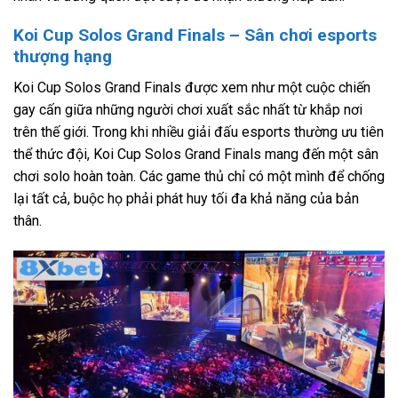
Koi Cup Solos Grand Finals – Sân chơi esports
thượng hạng
Koi Cup Solos Grand Finals được xem như một cuộc chiến
gay cấn giữa những người chơi xuất sắc nhất từ khắp nơi
trên thế giới. Trong khi nhiều giải đấu esports thường ưu tiên
thể thức đội, Koi Cup Solos Grand Finals mang đến một sân
chơi solo hoàn toàn. Các game thủ chỉ có một mình để chống
lại tất cả, buộc họ phải phát huy tối đa khả năng của bản
thân.