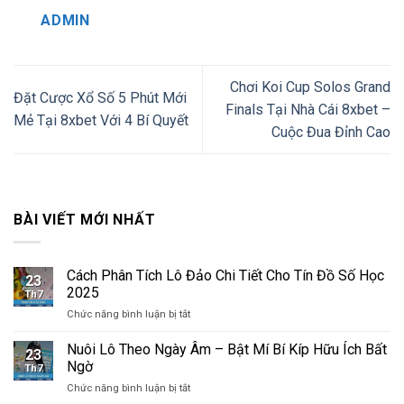
ADMIN
Chơi Koi Cup Solos Grand
Đặt Cược Xổ Số 5 Phút Mới
Finals Tại Nhà Cái 8xbet –
Mẻ Tại 8xbet Với 4 Bí Quyết
Cuộc Đua Đỉnh Cao
BÀI VIẾT MỚI NHẤT
Cách Phân Tích Lô Đảo Chi Tiết Cho Tín Đồ Số Học
23
2025
Th7
ở
Chức năng bình luận bị tắt
Cách
Phân
Nuôi Lô Theo Ngày Âm – Bật Mí Bí Kíp Hữu Ích Bất
23
Tích
Ngờ
Th7
Lô
ở
Chức năng bình luận bị tắt
Đảo
Nuôi