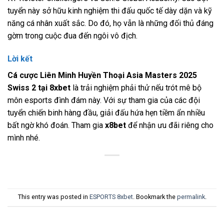
tuyển này sở hữu kinh nghiệm thi đấu quốc tế dày dặn và kỹ
năng cá nhân xuất sắc. Do đó, họ vẫn là những đối thủ đáng
gờm trong cuộc đua đến ngôi vô địch.
Lời kết
Cá cược Liên Minh Huyền Thoại Asia Masters 2025
Swiss 2 tại 8xbet
là trải nghiệm phải thử nếu trót mê bộ
môn esports đình đám này. Với sự tham gia của các đội
tuyển chiến binh hàng đầu, giải đấu hứa hẹn tiềm ẩn nhiều
bất ngờ khó đoán. Tham gia
x8bet
để nhận ưu đãi riêng cho
mình nhé.
This entry was posted in
ESPORTS 8xbet
. Bookmark the
permalink
.