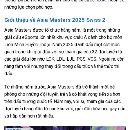
những lựa chọn phù hợp.
Giới thiệu về Asia Masters 2025 Swiss 2
Asia Masters được tổ chức hàng năm, là một trong những
giải đấu eSports lớn nhất khu vực châu Á dành cho bộ môn
Liên Minh Huyền Thoại. Năm 2025 đánh dấu một cột mốc
quan trọng khi giải đấu với sự tham gia của 32 đội tuyển từ
các giải đấu lớn như LCK, LDL, LJL, PCS, VCS. Ngoài ra, còn
nâng tầm với những thay đổi trong cấu trúc và thể thức thi
đấu.
Từ những năm trước, Asia Masters đã trở thành một bệ
phóng cho những đội tuyển trẻ và có khát vọng tiến xa hơn
trên đấu trường quốc tế. Năm nay, với sự tham gia của các
đội tuyển hàng đầu từ các khu vực, giải đấu hứa hẹn gay cấn
và hấp dẫn hơn rất nhiều.