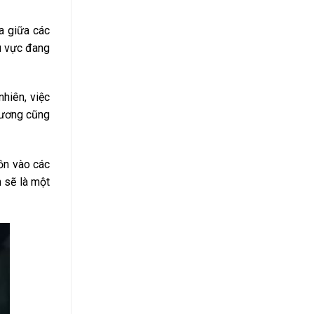
a giữa các
u vực đang
hiên, việc
Dương cũng
ồn vào các
 sẽ là một