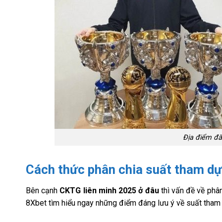
Địa điểm đă
Cách thức phân chia suất tham d
Bên cạnh
CKTG liên minh 2025 ở đâu
thì vấn đề về phâ
8Xbet tìm hiểu ngay những điểm đáng lưu ý về suất tha