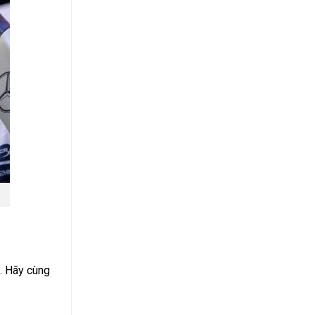
. Hãy cùng