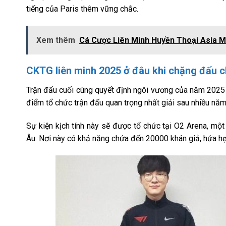
tiếng của Paris thêm vững chắc.
Xem thêm
Cá Cược Liên Minh Huyền Thoại Asia M
CKTG liên minh 2025 ở đâu khi chặng đấu c
Trận đấu cuối cùng quyết định ngôi vương của năm 2025 s
điểm tổ chức trận đấu quan trọng nhất giải sau nhiều nă
Sự kiện kịch tính này sẽ được tổ chức tại O2 Arena, một 
Âu. Nơi này có khả năng chứa đến 20000 khán giả, hứa hẹ