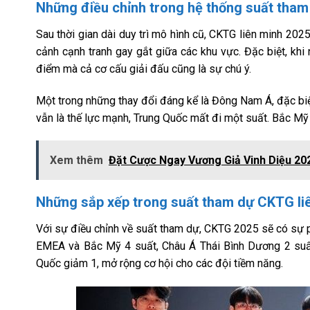
Những điều chỉnh trong hệ thống suất tham
Sau thời gian dài duy trì mô hình cũ, CKTG liên minh 20
cảnh cạnh tranh gay gắt giữa các khu vực. Đặc biệt, kh
điểm mà cả cơ cấu giải đấu cũng là sự chú ý.
Một trong những thay đổi đáng kể là Đông Nam Á, đặc biệ
vẫn là thế lực mạnh, Trung Quốc mất đi một suất. Bắc Mỹ 
Xem thêm
Đặt Cược Ngay Vương Giả Vinh Diệu 2
Những sắp xếp trong suất tham dự CKTG li
Với sự điều chỉnh về suất tham dự, CKTG 2025 sẽ có sự 
EMEA và Bắc Mỹ 4 suất, Châu Á Thái Bình Dương 2 suất,
Quốc giảm 1, mở rộng cơ hội cho các đội tiềm năng.