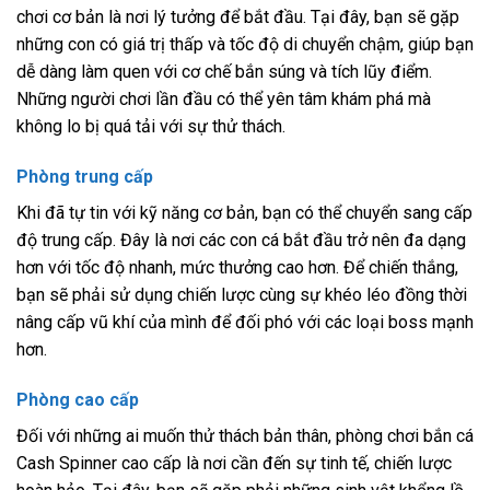
chơi cơ bản là nơi lý tưởng để bắt đầu. Tại đây, bạn sẽ gặp
những con có giá trị thấp và tốc độ di chuyển chậm, giúp bạn
dễ dàng làm quen với cơ chế bắn súng và tích lũy điểm.
Những người chơi lần đầu có thể yên tâm khám phá mà
không lo bị quá tải với sự thử thách.
Phòng trung cấp
Khi đã tự tin với kỹ năng cơ bản, bạn có thể chuyển sang cấp
độ trung cấp. Đây là nơi các con cá bắt đầu trở nên đa dạng
hơn với tốc độ nhanh, mức thưởng cao hơn. Để chiến thắng,
bạn sẽ phải sử dụng chiến lược cùng sự khéo léo đồng thời
nâng cấp vũ khí của mình để đối phó với các loại boss mạnh
hơn.
Phòng cao cấp
Đối với những ai muốn thử thách bản thân, phòng chơi bắn cá
Cash Spinner cao cấp là nơi cần đến sự tinh tế, chiến lược