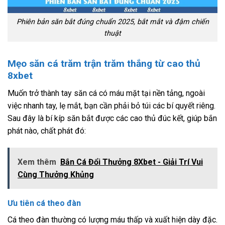
Phiên bản săn bắt đúng chuẩn 2025, bắt mắt và đậm chiến
thuật
Mẹo săn cá trăm trận trăm thắng từ cao thủ
8xbet
Muốn trở thành tay săn cá có máu mặt tại nền tảng, ngoài
việc nhanh tay, lẹ mắt, bạn cần phải bỏ túi các bí quyết riêng.
Sau đây là bí kíp săn bắt được các cao thủ đúc kết, giúp bắn
phát nào, chất phát đó:
Xem thêm
Bắn Cá Đổi Thưởng 8Xbet - Giải Trí Vui
Cùng Thưởng Khủng
Ưu tiên cá theo đàn
Cá theo đàn thường có lượng máu thấp và xuất hiện dày đặc.