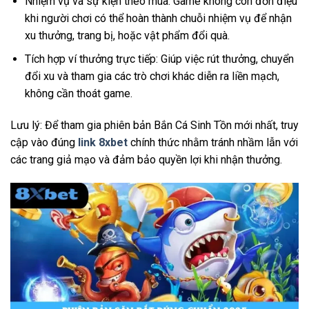
Nhiệm vụ và sự kiện theo mùa: Game không còn đơn điệu
khi người chơi có thể hoàn thành chuỗi nhiệm vụ để nhận
xu thưởng, trang bị, hoặc vật phẩm đổi quà.
Tích hợp ví thưởng trực tiếp: Giúp việc rút thưởng, chuyển
đổi xu và tham gia các trò chơi khác diễn ra liền mạch,
không cần thoát game.
Lưu lý: Để tham gia phiên bản Bắn Cá Sinh Tồn mới nhất, truy
cập vào đúng
link
8xbet
chính thức nhằm tránh nhầm lẫn với
các trang giả mạo và đảm bảo quyền lợi khi nhận thưởng.