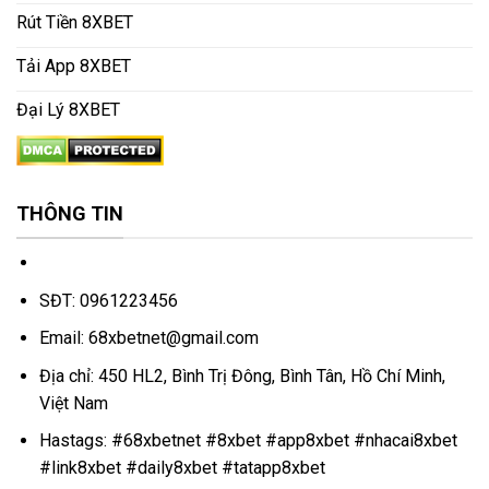
Rút Tiền 8XBET
Tải App 8XBET
Đại Lý 8XBET
THÔNG TIN
Website:
https://68xbet.net/
SĐT: 0961223456
Email:
68xbetnet@gmail.com
Địa chỉ: 450 HL2, Bình Trị Đông, Bình Tân, Hồ Chí Minh,
Việt Nam
Hastags: #68xbetnet #8xbet #app8xbet #nhacai8xbet
#link8xbet #daily8xbet #tatapp8xbet