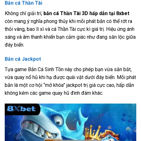
Bắn cá Thần Tài
Không chỉ giải trí,
bắn cá Thần Tài 3D hấp dẫn tại 8xbet
còn mang ý nghĩa phong thủy khi mỗi phát bắn có thể rớt ra
thỏi vàng, bao lì xì và cá Thần Tài cực kì giá trị. Hiệu ứng ánh
sáng và âm thanh khiến bạn cảm giác như đang săn lộc giữa
đáy biển.
Bắn cá Jackpot
Tựa game Bắn Cá Sinh Tồn này cho phép bạn vừa săn bắt,
vừa quay nổ hũ khi hạ được quái vật dưới đáy biển. Mỗi phát
bắn là một cơ hội “mở khóa” jackpot trị giá cực cao, hấp dẫn
không kém các game quay hũ đình đám khác.