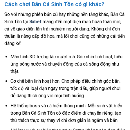
Cách chơi Bắn Cá Sinh Tồn có gì khác?
So với những phiên bản cũ hay những nền tảng khác, Bắn Cá
Sinh Tồn tại
8xbet
mang đến một diện mạo hoàn toàn mới,
cả về giao diện lẫn trải nghiệm người dùng. Không chỉ đơn
thuần là nâng cấp đồ họa, mà lối chơi cũng có những cải tiến
đáng kể:
Màn hình 3D tương tác mượt mà: Góc nhìn linh hoạt, hiệu
ứng sóng nước và chuyển động của cá sống động như
thật.
Cơ chế bắn linh hoạt hơn: Cho phép điều chỉnh góc bắn,
tốc độ và loại đạn ngay trong trận đấu, giúp người chơi
dễ dàng thích ứng với mọi tình huống.
Hệ thống boss và cá hiếm thông minh: Mỗi sinh vật biển
trong Bắn Cá Sinh Tồn có đặc điểm di chuyển riêng, tạo
thử thách thực sự thay vì chỉ đơn giản là ngắm và bắn.