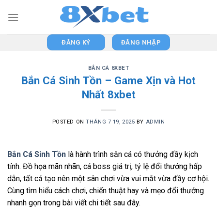
Skip
to
content
ĐĂNG KÝ
ĐĂNG NHẬP
BẮN CÁ 8XBET
Bắn Cá Sinh Tồn – Game Xịn và Hot
Nhất 8xbet
POSTED ON
THÁNG 7 19, 2025
BY
ADMIN
Bắn Cá Sinh Tồn
là hành trình săn cá có thưởng đầy kịch
tính. Đồ họa mãn nhãn, cá boss giá trị, tỷ lệ đổi thưởng hấp
dẫn, tất cả tạo nên một sân chơi vừa vui mắt vừa đầy cơ hội.
Cùng tìm hiểu cách chơi, chiến thuật hay và mẹo đổi thưởng
nhanh gọn trong bài viết chi tiết sau đây.