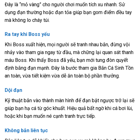
Đây là “mỏ vàng” cho người chơi muốn tích xu nhanh. Sử
dụng đạn thường hoặc đạn tỏa giúp bạn gom điểm đều tay
mà không lo cháy túi.
Ra tay khi Boss yếu
Khi Boss xuất hiện, mọi người sẽ tranh nhau bắn, đừng vội
nhảy vào tham gia ngay từ đầu, mà chững lại quan sát thanh
máu Boss. Khi thấy Boss đã yếu, bạn mới tung đòn quyết
định bằng đạn mạnh. Đây là bước tham gia Bắn Cá Sinh Tồn
an toàn, vừa tiết kiệm vừa dễ ăn toàn bộ phần thưởng.
Dội đạn
Kỹ thuật bắn vào thành màn hình để đạn bật ngược trở lại sẽ
giúp bạn hạ cá từ góc khuất. Hiệu quả bất ngờ khi cá bơi lùi,
hoặc khi bạn muốn né cạnh tranh trực tiếp.
Không bắn liên tục