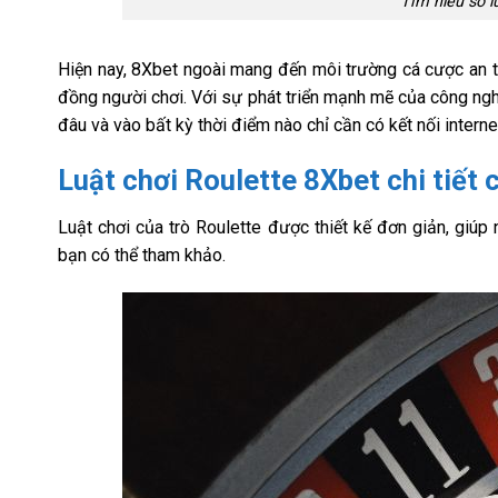
Tìm hiểu sơ l
Hiện nay, 8Xbet ngoài mang đến môi trường cá cược an to
đồng người chơi. Với sự phát triển mạnh mẽ của công nghệ 
đâu và vào bất kỳ thời điểm nào chỉ cần có kết nối interne
Luật chơi Roulette 8Xbet chi tiết
Luật chơi của trò Roulette được thiết kế đơn giản, giúp
bạn có thể tham khảo.