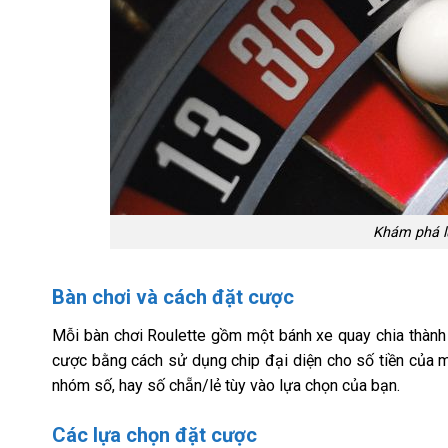
Khám phá lu
Bàn chơi và cách đặt cược
Mỗi bàn chơi Roulette gồm một bánh xe quay chia thành 
cược bằng cách sử dụng chip đại diện cho số tiền của m
nhóm số, hay số chẵn/lẻ tùy vào lựa chọn của bạn.
Các lựa chọn đặt cược