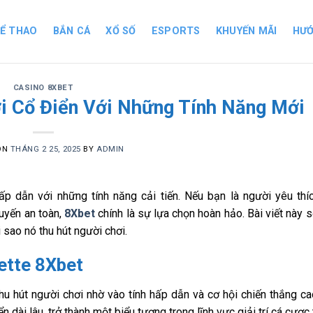
Ể THAO
BẮN CÁ
XỔ SỐ
ESPORTS
KHUYẾN MÃI
HƯỚ
CASINO 8XBET
ơi Cổ Điển Với Những Tính Năng Mới
ON
THÁNG 2 25, 2025
BY
ADMIN
 dẫn với những tính năng cải tiến. Nếu bạn là người yêu thíc
uyến an toàn,
8Xbet
chính là sự lựa chọn hoàn hảo. Bài viết này 
 sao nó thu hút người chơi.
lette 8Xbet
thu hút người chơi nhờ vào tính hấp dẫn và cơ hội chiến thắng ca
n dài lâu, trở thành một biểu tượng trong lĩnh vực giải trí cá cược