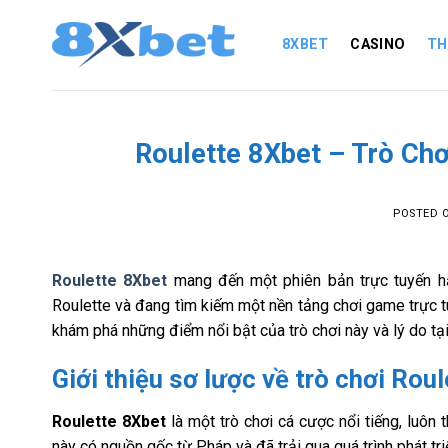
Skip
to
8XBET
CASINO
TH
content
Roulette 8Xbet – Trò Ch
POSTED 
Roulette 8Xbet
mang đến một phiên bản trực tuyến hấp
Roulette và đang tìm kiếm một nền tảng chơi game trực t
khám phá những điểm nổi bật của trò chơi này và lý do tại
Giới thiệu sơ lược về trò chơi Rou
Roulette 8Xbet
là một trò chơi cá cược nổi tiếng, luôn 
này có nguồn gốc từ Pháp và đã trải qua quá trình phát triể