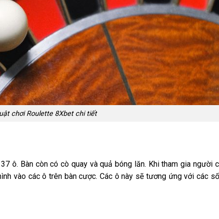
ật chơi Roulette 8Xbet chi tiết
37 ô. Bàn còn có cò quay và quả bóng lăn. Khi tham gia người c
ình vào các ô trên bàn cược. Các ô này sẽ tương ứng với các số