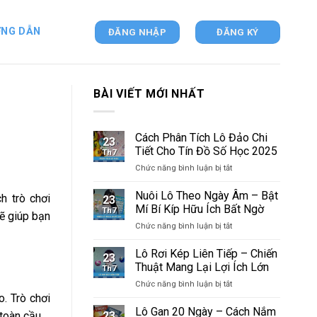
NG DẪN
ĐĂNG NHẬP
ĐĂNG KÝ
BÀI VIẾT MỚI NHẤT
Cách Phân Tích Lô Đảo Chi
23
Tiết Cho Tín Đồ Số Học 2025
Th7
ở
Chức năng bình luận bị tắt
Cách
Phân
Nuôi Lô Theo Ngày Âm – Bật
h trò chơi
23
Tích
Mí Bí Kíp Hữu Ích Bất Ngờ
Th7
sẽ giúp bạn
Lô
ở
Chức năng bình luận bị tắt
Đảo
Nuôi
Chi
Lô
Lô Rơi Kép Liên Tiếp – Chiến
Tiết
23
Theo
Cho
Thuật Mang Lại Lợi Ích Lớn
Th7
Ngày
Tín
ở
Chức năng bình luận bị tắt
Âm
Đồ
Lô
o. Trò chơi
–
Số
Rơi
Lô Gan 20 Ngày – Cách Nắm
Bật
Học
23
 toàn cầu.