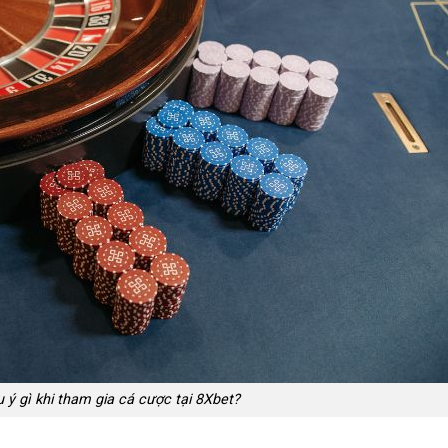
 ý gì khi tham gia cá cược tại 8Xbet?