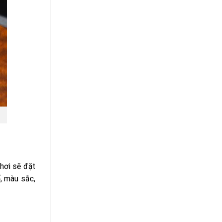
hơi sẽ đặt
, màu sắc,