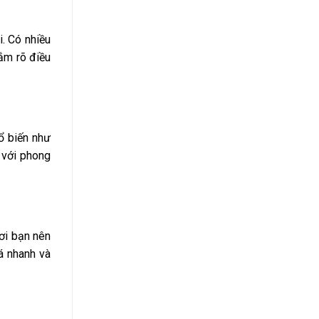
i. Có nhiều
ắm rõ điều
ổ biến như
 với phong
ơi bạn nên
uá nhanh và