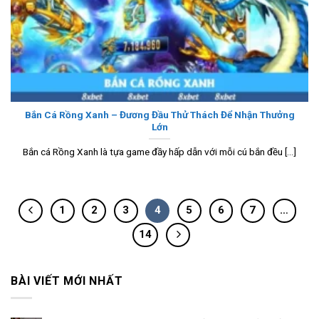
Bắn Cá Rồng Xanh – Đương Đầu Thử Thách Để Nhận Thưởng
Lớn
Bắn cá Rồng Xanh là tựa game đầy hấp dẫn với mỗi cú bắn đều [...]
1
2
3
4
5
6
7
…
14
BÀI VIẾT MỚI NHẤT