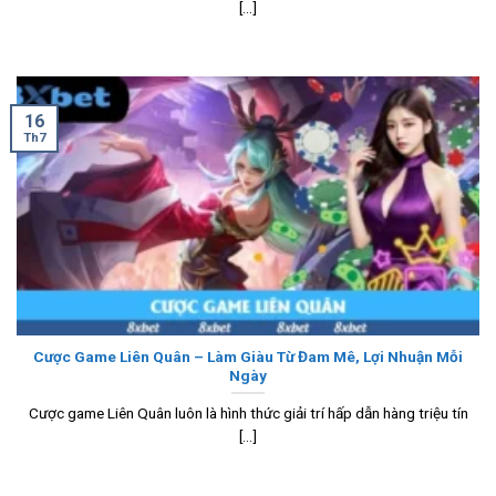
[...]
16
Th7
Cược Game Liên Quân – Làm Giàu Từ Đam Mê, Lợi Nhuận Mỗi
Ngày
Cược game Liên Quân luôn là hình thức giải trí hấp dẫn hàng triệu tín
[...]