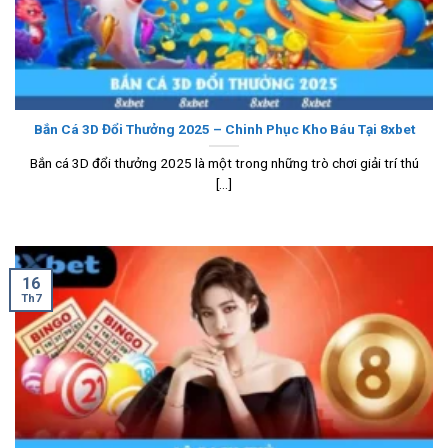
Bắn Cá 3D Đổi Thưởng 2025 – Chinh Phục Kho Báu Tại 8xbet
Bắn cá 3D đổi thưởng 2025 là một trong những trò chơi giải trí thú
[...]
16
Th7